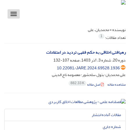
Toggle
vigation
نویسنده =
محمدیان، علی
1
تعداد مقالات:
رهیافتی اخلاقی به حکم فقهی تردید در اعتقادات
دوره 20، شماره 3، آذر 1403، صفحه
107-132
10.22081/JARE.2024.69528.1936
علی محمدیان؛ بتول سلحشور؛ معصومه تاج الدینی
882.33 K
مشاهده مقاله
اصل مقاله
مقالات آماده انتشار
شماره جاری