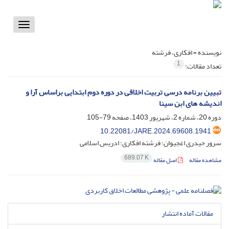
Toggle
vigation
نویسنده =
افکاری، فرشته
1
تعداد مقالات:
تبیین برنامه درسی تربیت اخلاقی در دوره دوم ابتدایی براساس آرا و
اندیشه های ابن سینا
دوره 20، شماره 2، شهریور 1403، صفحه
79-105
10.22081/JARE.2024.69608.1941
سرور حیدری اغجیوان؛ فرشته افکاری؛ ادریس اسلامی
689.07 K
مشاهده مقاله
اصل مقاله
مقالات آماده انتشار