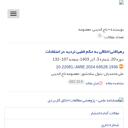
Toggle
vigation
نویسنده =
تاج الدینی، معصومه
1
تعداد مقالات:
رهیافتی اخلاقی به حکم فقهی تردید در اعتقادات
دوره 20، شماره 3، آذر 1403، صفحه
107-132
10.22081/JARE.2024.69528.1936
علی محمدیان؛ بتول سلحشور؛ معصومه تاج الدینی
882.33 K
مشاهده مقاله
اصل مقاله
مقالات آماده انتشار
شماره جاری