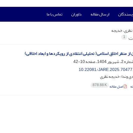
ویسندگان
ارسال مقاله
داوران
تماس با ما
نظری، خدیجه
1
ات:
ز منظر اخلاق اسلامی( تحلیلی انتقادی از رویکردها و ابعاد اخلاقی)
10-42
10.22081/JARE.2025.70477
ی وندا؛ خدیجه نظری
878.88 K
ه
اصل مقاله