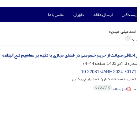
ویسندگان
ارسال مقاله
داوران
تماس با ما
اسماعیلی، مهدیه
1
ات:
 اخلاقی صیانت از حریم خصوصی در فضای مجازی با تکیه بر مفاهیم نهج البلاغه
44-74
10.22081/JARE.2024.70171
عیلی؛ حمید حمیدیان؛ احمد زارع زردینی
636.77 K
ه
اصل مقاله