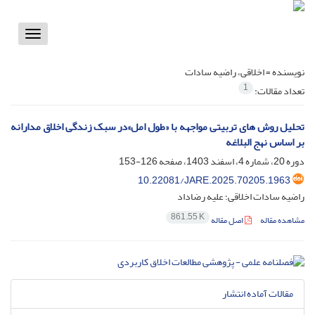
Toggle
vigation
نویسنده =
اخلاقی، راضیه سادات
1
تعداد مقالات:
تحلیل روش های تربیتی مواجهه با «طول امل»در سبک زندگی اخلاق مدارانه
بر اساس نهج البلاغه
دوره 20، شماره 4، اسفند 1403، صفحه
126-153
10.22081/JARE.2025.70205.1963
راضیه سادات اخلاقی؛ علیه رضاداد
861.55 K
مشاهده مقاله
اصل مقاله
مقالات آماده انتشار