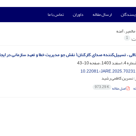
ویسندگان
ارسال مقاله
داوران
تماس با ما
مالمیر، آمنه
1
ات:
اقی ، تسهیل‌کننده صدای کارکنان( نقش جو مدیریت خطا و تعهد سازمانی در ایجاد
10-43
10.22081/JARE.2025.70231
ر؛ نسرین کاظمی رشید
973.29 K
ه
اصل مقاله