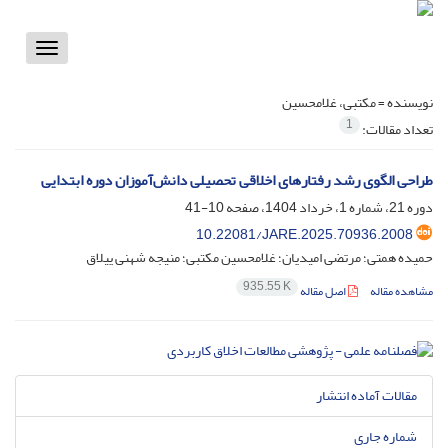
Toggle
vigation
نویسنده =
مکتبی، غلامحسین
1
تعداد مقالات:
طراحی الگوی رشد رفتارهای اخلاقی تحصیلی دانش‌آموزان دوره ابتدایی
دوره 21، شماره 1، خرداد 1404، صفحه
10-41
10.22081/JARE.2025.70936.2008
حمیده همتی؛ مرتضی امیدیان؛ غلامحسین مکتبی؛ منیجه شهنی ییلاق
935.55 K
مشاهده مقاله
اصل مقاله
مقالات آماده انتشار
شماره جاری