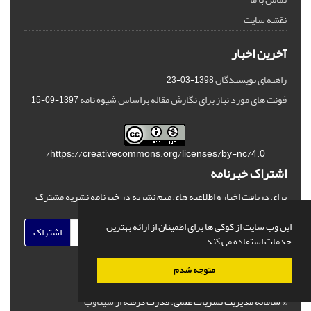
نقشه سایت
آخرین اخبار
راهنمای نویسندگان
1398-03-23
فونت های مورد نیاز برای نگارش مقاله براساس شیوه نامه
1397-09-15
https://creativecommons.org/licenses/by-nc/4.0/
اشتراک خبرنامه
برای دریافت اخبار و اطلاعیه های مهم نشریه در خبرنامه نشریه مشترک
شوید.
این وب سایت از کوکی ها برای اطمینان از ارائه بهترین
اشتراک
خدمات استفاده می کند.
متوجه شدم
© سامانه مدیریت نشریات علمی.
قدرت گرفته از
سیناوب