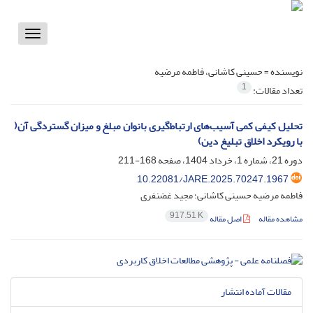
Toggle
vigation
نویسنده =
حسینی کاشانی، فاطمه مرضیه
1
تعداد مقالات:
تحلیل کیفی کمی آسیب‌های ارتباط‌گیری بانوان مبلغ و میزان گستردگی آن(
با رویکرد اخلاق تبلیغ دین)
دوره 21، شماره 1، خرداد 1404، صفحه
168-211
10.22081/JARE.2025.70247.1967
فاطمه مرضیه حسینی کاشانی؛ مجید غضنفری
917.51 K
مشاهده مقاله
اصل مقاله
مقالات آماده انتشار