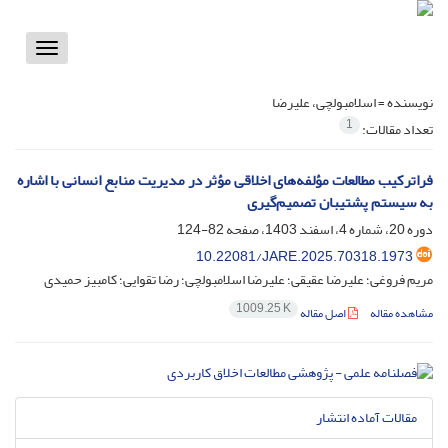
Toggle
vigation
نویسنده =
اسلامبولچی، علیرضا
1
تعداد مقالات:
فراترکیب مطالعات مؤلفه‌های اخلاقی مؤثر در مدیریت منابع انسانی با اشاره
به سیستم پشتیبان تصمیم‌گیری
دوره 20، شماره 4، اسفند 1403، صفحه
82-124
10.22081/JARE.2025.70318.1973
مریم فروغی؛ علیرضا عقیقی؛ علیرضا اسلامبولچی؛ رضا تقوایی؛ کامبیز حمیدی
1009.25 K
مشاهده مقاله
اصل مقاله
مقالات آماده انتشار