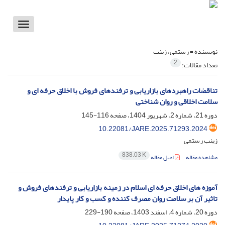
Toggle
vigation
نویسنده =
رستمی، زینب
2
تعداد مقالات:
تناقضات راهبردهای بازاریابی و ترفندهای فروش با اخلاق حرفه ای و
سلامت اخلاقی و روان شناختی
دوره 21، شماره 2، شهریور 1404، صفحه
116-145
10.22081/JARE.2025.71293.2024
زینب رستمی
838.03 K
مشاهده مقاله
اصل مقاله
آموزه های اخلاق حرفه ای اسلام در زمینه بازاریابی و ترفندهای فروش و
تاثیر آن بر سلامت روان مصرف کننده و کسب و کار پایدار
دوره 20، شماره 4، اسفند 1403، صفحه
190-229