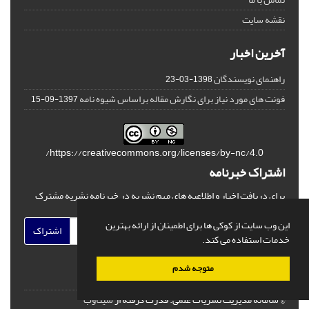
نقشه سایت
آخرین اخبار
راهنمای نویسندگان
1398-03-23
فونت های مورد نیاز برای نگارش مقاله براساس شیوه نامه
1397-09-15
https://creativecommons.org/licenses/by-nc/4.0/
اشتراک خبرنامه
برای دریافت اخبار و اطلاعیه های مهم نشریه در خبرنامه نشریه مشترک
شوید.
این وب سایت از کوکی ها برای اطمینان از ارائه بهترین
اشتراک
خدمات استفاده می کند.
متوجه شدم
© سامانه مدیریت نشریات علمی.
قدرت گرفته از
سیناوب