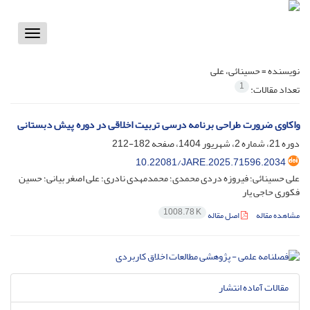
Toggle
vigation
نویسنده =
حسینائی، علی
1
تعداد مقالات:
واکاوی ضرورت طراحی برنامه درسی تربیت اخلاقی در دوره پیش دبستانی
دوره 21، شماره 2، شهریور 1404، صفحه
182-212
10.22081/JARE.2025.71596.2034
علی حسینائی؛ فیروزه دردی محمدی؛ محمدمهدی نادری؛ علی اصغر بیانی؛ حسین
فکوری حاجی یار
1008.78 K
مشاهده مقاله
اصل مقاله
مقالات آماده انتشار