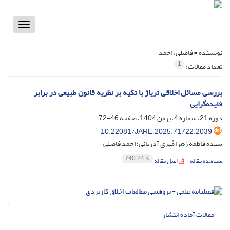
Toggle
vigation
نویسنده =
فاضلی، احمد
1
تعداد مقالات:
بررسی مسائل اخلاقی تریاژ با تکیه بر نظریه قانون طبیعی در برابر
فایده‌گرایی
دوره 21، شماره 4، بهمن 1404، صفحه
46-72
10.22081/JARE.2025.71722.2039
سیده فاطمه زهرا مُهری آدریانی؛ احمد فاضلی
740.24 K
مشاهده مقاله
اصل مقاله
مقالات آماده انتشار