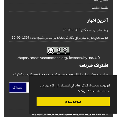
نقشه سایت
آخرین اخبار
راهنمای نویسندگان
1398-03-23
فونت های مورد نیاز برای نگارش مقاله براساس شیوه نامه
1397-09-15
https://creativecommons.org/licenses/by-nc/4.0/
اشتراک خبرنامه
برای دریافت اخبار و اطلاعیه های مهم نشریه در خبرنامه نشریه مشترک
شوید.
این وب سایت از کوکی ها برای اطمینان از ارائه بهترین
اشتراک
خدمات استفاده می کند.
متوجه شدم
© سامانه مدیریت نشریات علمی.
قدرت گرفته از
سیناوب