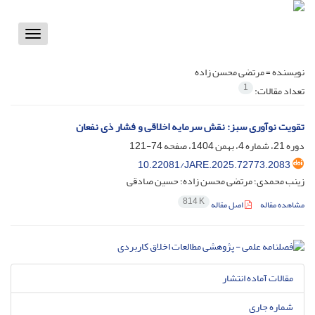
Toggle
vigation
نویسنده =
مرتضی محسن زاده
1
تعداد مقالات:
تقویت نوآوری سبز: نقش سرمایه اخلاقی و فشار ذی نفعان
دوره 21، شماره 4، بهمن 1404، صفحه
74-121
10.22081/JARE.2025.72773.2083
زینب محمدی؛ مرتضی محسن زاده؛ حسین صادقی
814 K
مشاهده مقاله
اصل مقاله
مقالات آماده انتشار
شماره جاری