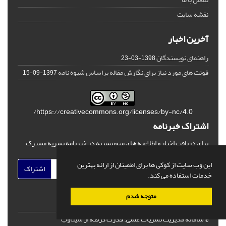
نقشه سایت
آخرین اخبار
راهنمای نویسندگان
1398-03-23
فونت های مورد نیاز برای نگارش مقاله براساس شیوه نامه
1397-09-15
https://creativecommons.org/licenses/by-nc/4.0/
اشتراک خبرنامه
برای دریافت اخبار و اطلاعیه های مهم نشریه در خبرنامه نشریه مشترک
شوید.
این وب سایت از کوکی ها برای اطمینان از ارائه بهترین
اشتراک
خدمات استفاده می کند.
متوجه شدم
© سامانه مدیریت نشریات علمی.
قدرت گرفته از
سیناوب