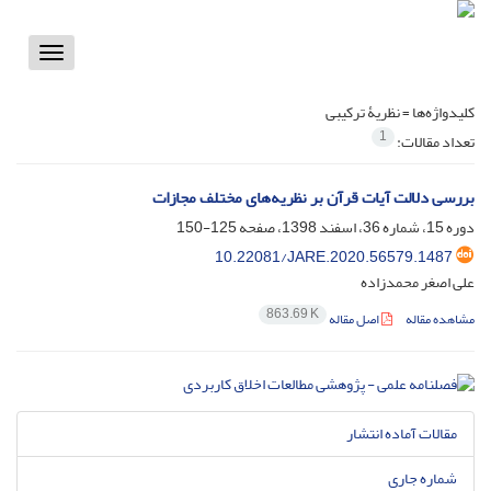
Toggle
vigation
کلیدواژه‌ها =
نظریۀ ترکیبی
1
تعداد مقالات:
بررسی دلالت آیات قرآن بر نظریه‌های مختلف مجازات
دوره 15، شماره 36، اسفند 1398، صفحه
125-150
10.22081/JARE.2020.56579.1487
علی اصغر محمدزاده
863.69 K
مشاهده مقاله
اصل مقاله
مقالات آماده انتشار
شماره جاری