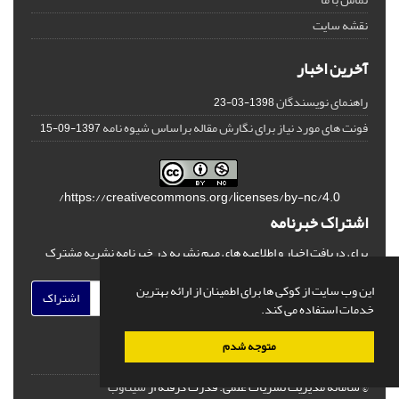
نقشه سایت
آخرین اخبار
راهنمای نویسندگان
1398-03-23
فونت های مورد نیاز برای نگارش مقاله براساس شیوه نامه
1397-09-15
https://creativecommons.org/licenses/by-nc/4.0/
اشتراک خبرنامه
برای دریافت اخبار و اطلاعیه های مهم نشریه در خبرنامه نشریه مشترک
شوید.
این وب سایت از کوکی ها برای اطمینان از ارائه بهترین
اشتراک
خدمات استفاده می کند.
متوجه شدم
© سامانه مدیریت نشریات علمی.
قدرت گرفته از
سیناوب