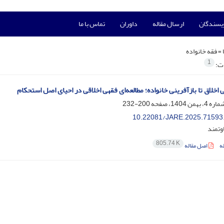
ویسندگان
ارسال مقاله
داوران
تماس با ما
 =
فقه خانواده
1
ات:
 اخلاق تا بازآفرینی خانواده؛ مطالعه‌ای فقهی اخلاقی در احیای اصل استحکام
200-232
10.22081/JARE.2025.71593
وتمند
805.74 K
ه
اصل مقاله