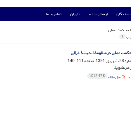
ویسندگان
ارسال مقاله
داوران
تماس با ما
 =
حکمت عملی
1
ات:
کمت عملی درمنظومۀ اندیشۀ غزالی
111-140
مرتضوی
1012.47 K
ه
اصل مقاله