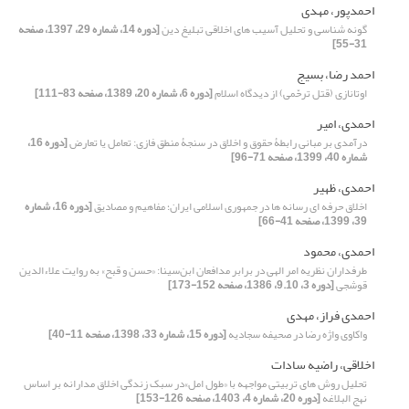
احمدپور، مهدی
گونه شناسی و تحلیل آسیب های اخلاقی تبلیغ دین
[دوره 14، شماره 29، 1397، صفحه
31-55]
احمد رضا، بسیج
اوتانازی (قتل ترحّمی) از دیدگاه اسلام
[دوره 6، شماره 20، 1389، صفحه 83-111]
احمدی، امیر
درآمدی بر مبانی رابطۀ حقوق و اخلاق در سنجۀ منطق ‌فازی: تعامل یا تعارض
[دوره 16،
شماره 40، 1399، صفحه 71-96]
احمدی، ظهیر
اخلاق حرفه‏ ای رسانه‏ ها در جمهوری اسلامی ایران؛ مفاهیم و مصادیق
[دوره 16، شماره
39، 1399، صفحه 41-66]
احمدی، محمود
طرفداران نظریه امر الهی در برابر مدافعان ابن‌سینا: «حسن و قبح» به روایت علاءالدین
قوشجی
[دوره 3، 9.10، 1386، صفحه 152-173]
احمدی فراز، مهدی
واکاوی واژه رضا در صحیفه سجادیه
[دوره 15، شماره 33، 1398، صفحه 11-40]
اخلاقی، راضیه سادات
تحلیل روش های تربیتی مواجهه با «طول امل»در سبک زندگی اخلاق مدارانه بر اساس
نهج البلاغه
[دوره 20، شماره 4، 1403، صفحه 126-153]