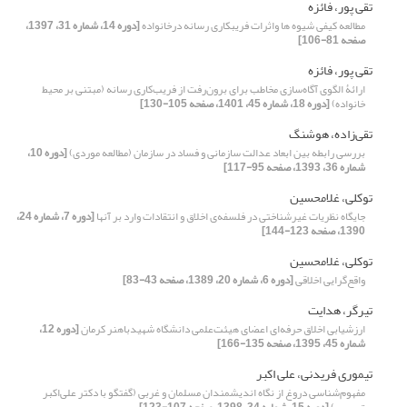
تقی پور، فائزه
مطالعه کیفی شیوه ها واثرات فریبکاری رسانه درخانواده
[دوره 14، شماره 31، 1397،
صفحه 81-106]
تقی پور، فائزه
ارائۀ الگوی آگاه‌سازی مخاطب برای برون‌رفت از فریب‌کاری رسانه (مبتنی بر محیط
خانواده)
[دوره 18، شماره 45، 1401، صفحه 105-130]
تقی‌زاده، هوشنگ
بررسی رابطه بین ابعاد عدالت سازمانی و فساد در سازمان (مطالعه موردی)
[دوره 10،
شماره 36، 1393، صفحه 95-117]
توکلی، غلامحسین
جایگاه نظریات غیرشناختی در فلسفه‌ی اخلاق و انتقادات وارد بر آنها
[دوره 7، شماره 24،
1390، صفحه 123-144]
توکلی، غلامحسین
واقع‌گرایی اخلاقی
[دوره 6، شماره 20، 1389، صفحه 43-83]
تیرگر، هدایت
ارزشیابی اخلاق حرفه‌ای اعضای هیئت‌علمی دانشگاه شهیدباهنر کرمان
[دوره 12،
شماره 45، 1395، صفحه 135-166]
تیموری فریدنی، علی اکبر
مفهوم‌شناسی دروغ از نگاه اندیشمندان مسلمان و غربی (گفتگو با دکتر علی‌اکبر