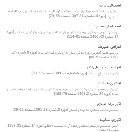
اصفهانی، مریم
تأملی دربارة جایگاه و مؤلفههای تربیت اخلاقی کودکان در خانواده (براساس دیدگاه امام
علی (ع))
[دوره 14، شماره 31، 1397، صفحه 55-79]
اصفهانیان، محمود
بررسی تطبیقی خودگرایی و دیگرگرایی روان شناختی و تبیین دیگرگرایی خداسو
[دوره
17، شماره 43، 1400، صفحه 81-114]
اعرافی، علیرضا
بررسی فقهی آموزش روزه به فرزندان با (رویکرد فقه التربیه)
[دوره 9، شماره 34،
1392، صفحه 51-80]
افراسیاب‌پور، علی اکبر
اخلاق در مصباح الهدایه
[دوره 6، شماره 22، 1389، صفحه 69-93]
افکاری، فرشته
تبیین برنامه درسی تربیت اخلاقی در دوره دوم ابتدایی براساس آرا و اندیشه های ابن
سینا
[دوره 20، شماره 2، 1403، صفحه 79-105]
اکبر نژاد، مهدی
چیستی محبت متقابل خداوند و انسان
[دوره 8، شماره 28، 1391، صفحه 11-39]
اکبری، سکینه
اخلاق جنسیتی از منظر اسلام و رابطه آن با نسبیت اخلاقی
[دوره 14، شماره 31، 1397،
صفحه 33-54]