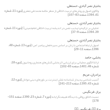
بختیار نصر آبادی، حسنعلی
واکاوی اصول و روش‌های تربیت اخلاقی از منظر علامه محمدتقی جعفری
[دوره 11، شماره
41، 1394، صفحه 83-107]
بختیار نصرآبادی، حسنعلی
تحلیلی بر تزکیه و تهذیب نفس در اندیشه تربیت اخلاقی امام‌خمینی
[دوره 11، شماره
39، 1394، صفحه 9-37]
بختیار نصرآبادی، حسنعلی
اصول ارتباط اجتماعی با زنان بر اساس سیره فعلی پیامبر (ص)
[دوره 13، شماره 48،
1396، صفحه 11-29]
بخشی، حامد
ارائۀ الگوی عملیاتی برای ارزیابی اثربخشی کنش‌های هنجاری روحانیون
[دوره 18،
شماره 46، 1401، صفحه 65-102]
برادران، مریم
آسیب شناسی پدیدار شناسانه نقش اینترنت بر باورهای دینی جوانان
[دوره 12،
شماره 43، 1395، صفحه 213-241]
براز، فرنگیس
نسبت اخلاق رواقی با دیدگاه طبیعت‌گرایانه
[دوره 7، شماره 23، 1390، صفحه 151-
178]
براز، فرنگیس 