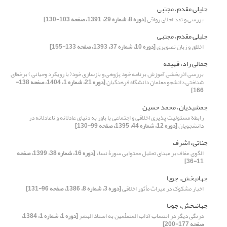
جلیلی مقدم، مجتبی
بررسی و نقد اخلاق رواقی
[دوره 8، شماره 29، 1391، صفحه 103-130]
جلیلی مقدم، مجتبی
اخلاق و زبان تصویری
[دوره 10، شماره 37، 1393، صفحه 133-155]
جمالی راد، فهیمه
بررسی اثربخشی آموزش برنامه خود پژوهی و بازسازی خود( با رویکرد وحیانی ) برخطای
شناختی دانشجو معلمان دانشگاه فرهنگیان
[دوره 21، شماره 1، 1404، صفحه 138-
166]
جمشیدیان، محمد حسین
رابطة مسئولیت پذیری اخلاقی و اجتماعی با باور به دنیای عادلانه و ناعادلانه در
دانشجویان
[دوره 12، شماره 44، 1395، صفحه 99-130]
جناتی، اشرف
الگوی عفاف بر مبنای تحلیل محتوایی سورۀ نساء
[دوره 16، شماره 38، 1399، صفحه
11-36]
جهانبخش، جویا
اخبار مشکوک در میراث مأثور اخلاقی
[دوره 3، شماره 8، 1386، صفحه 96-131]
جهانبخش، جویا
درنگی دیگر در انتساب آداب المتعلّمین به استاذ البشر
[دوره 1، شماره 1، 1384،
صفحه 177-200]