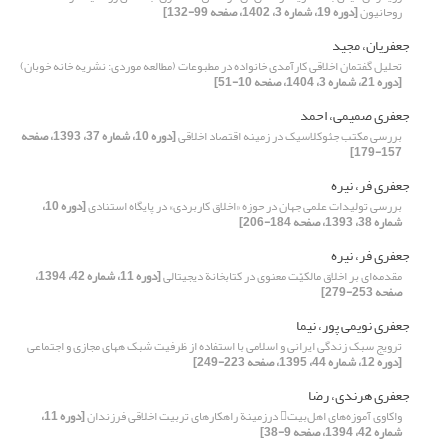
روحانیون
[دوره 19، شماره 3، 1402، صفحه 99-132]
جعفریان، مجید
تحلیل گفتمان اخلاقی کارآمدی خانواده در مطبوعات (مطالعه موردی: نشریه خانه خوبان)
[دوره 21، شماره 3، 1404، صفحه 10-51]
جعفری صمیمی، احمد
بررسی مکتب جئوکلاسیک در زمینه اقتصاد اخلاقی
[دوره 10، شماره 37، 1393، صفحه
157-179]
جعفری فر، نیره
بررسی تولیدات علمی جهان در حوزه «اخلاق کاربردی» در پایگاه استنادی
[دوره 10،
شماره 38، 1393، صفحه 184-206]
جعفری فر، نیره
مقدمه‌ای بر اخلاق مالکیّت معنوی در کتابخانة دیجیتالی
[دوره 11، شماره 42، 1394،
صفحه 253-279]
جعفری نویمی پور، نیما
ترویج سبک زندگی ایرانی و اسلامی با استفاده از ظرفیت شبک ههای مجازی و اجتماعی
[دوره 12، شماره 44، 1395، صفحه 223-249]
جعفری هرندی، رضا
واکاوی آموزه‌های اهل‌بیت در‌زمینة راهکارهای تربیت اخلاقی فرزندان
[دوره 11،
شماره 42، 1394، صفحه 9-38]