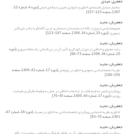
جعفری، مهدی
ساختار مسایل فلسفه‌ی اخلاق و دشواری تعیین مسأله‌‌‌ی‌ اصلی
[دوره 4، شماره 12،
1387، صفحه 123-157]
جعفریان، مجید
مفهوم‌شناسی دروغ از نگاه اندیشمندان مسلمان و غربی (گفتگو با دکتر علی‌اکبر
تیموری)
[دوره 15، شماره 34، 1398، صفحه 107-123]
جعفریان، مجید
رشد معنوی و اخلاقی در دوران کودکی و تأثیر آن در بزرگسالی: یک مقاله مروری
[دوره
15، شماره 36، 1398، صفحه 73-98]
جعفریان، مجید
نظریۀ جامعه‌شناسی عمومی و اخلاق در پژوهش
[دوره 17، شماره 41، 1400، صفحه
155-186]
جعفریان، مجید
رویکردی کیفی به فهم طلاب از تزاحمات اخلاقی در عمل به وظیفۀ طلبگی و معیشت
روزمره
[دوره 17، شماره 44، 1400، صفحه 45-76]
جعفریان، مجید
اخلاق و نظریه اجتماعی رویکردی جامعه‌شناختی به اخلاق در مصرف
[دوره 18، شماره 47،
1401، صفحه 70-93]
جعفریان، مجید
رویکردی کیفی به معنویت و نقش آن در اخلاق کنشگری اجتماعی روحانیت از نگاه