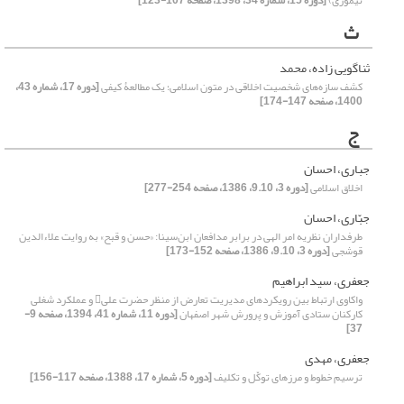
تیموری)
[دوره 15، شماره 34، 1398، صفحه 107-123]
ث
ثناگویی زاده، محمد
کشف سازه‌های شخصیت اخلاقی در متون اسلامی؛ یک مطالعۀ کیفی
[دوره 17، شماره 43،
1400، صفحه 147-174]
ج
جباری، احسان
اخلاق اسلامی
[دوره 3، 9.10، 1386، صفحه 254-277]
جبّاری، احسان
طرفداران نظریه امر الهی در برابر مدافعان ابن‌سینا: «حسن و قبح» به روایت علاءالدین
قوشجی
[دوره 3، 9.10، 1386، صفحه 152-173]
جعفری، سید ابراهیم
واکاوی ارتباط بین رویکردهای مدیریت تعارض از منظر حضرت علی و عملکرد شغلی
کارکنان ستادی آموزش و پرورش شهر اصفهان
[دوره 11، شماره 41، 1394، صفحه 9-
37]
جعفری، مهدی
ترسیم خطوط و مرزهای توکّل و تکلیف
[دوره 5، شماره 17، 1388، صفحه 117-156]