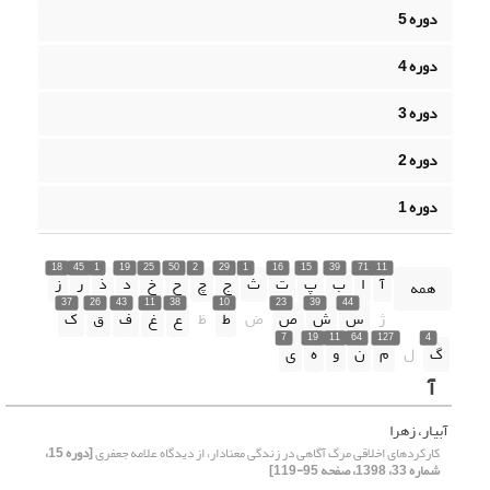
دوره 5
دوره 4
دوره 3
دوره 2
دوره 1
18
45
1
19
25
50
2
29
1
16
15
39
71
11
آ
ا
ب
پ
ت
ث
ج
چ
ح
خ
د
ذ
ر
ز
همه
37
26
43
11
38
10
23
39
44
ژ
س
ش
ص
ض
ط
ظ
ع
غ
ف
ق
ک
7
19
11
64
127
4
گ
ل
م
ن
و
ه
ی
آ
آبیار، زهرا
کارکردهای اخلاقی مرگ آگاهی در زندگی معنادار، از دیدگاه علامه جعفری
[دوره 15،
شماره 33، 1398، صفحه 95-119]