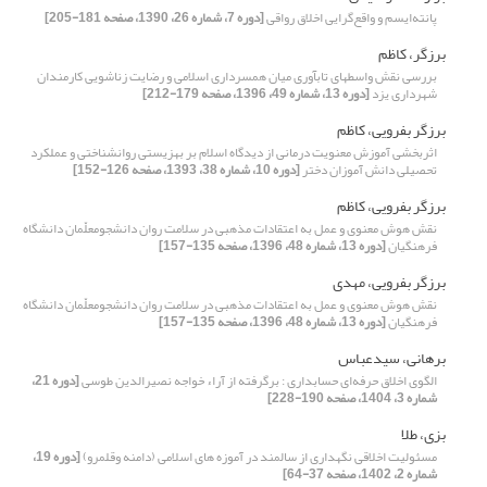
پانته‌ایسم و واقع‌گرایی اخلاق رواقی
[دوره 7، شماره 26، 1390، صفحه 181-205]
برزگر، کاظم
بررسی نقش واسطهای تابآوری میان همسرداری اسلامی و رضایت زناشویی کارمندان
شهرداری یزد
[دوره 13، شماره 49، 1396، صفحه 179-212]
برزگر بفرویی، کاظم
اثربخشی آموزش معنویت درمانی از دیدگاه اسلام بر بهزیستی روانشناختی و عملکرد
تحصیلی دانش آموزان دختر
[دوره 10، شماره 38، 1393، صفحه 126-152]
برزگر بفرویی، کاظم
نقش هوش معنوی و عمل به اعتقادات مذهبی در سلامت روان دانشجومعلّمان دانشگاه
فرهنگیان
[دوره 13، شماره 48، 1396، صفحه 135-157]
برزگر بفرویی، مهدی
نقش هوش معنوی و عمل به اعتقادات مذهبی در سلامت روان دانشجومعلّمان دانشگاه
فرهنگیان
[دوره 13، شماره 48، 1396، صفحه 135-157]
برهانی، سیدعباس
الگوی اخلاق حرفه‌ای حسابداری : برگرفته از آراء خواجه نصیرالدین طوسی
[دوره 21،
شماره 3، 1404، صفحه 190-228]
بزی، طلا
مسئولیت اخلاقی نگهداری از سالمند در آموزه های اسلامی (دامنه وقلمرو)
[دوره 19،
شماره 2، 1402، صفحه 37-64]