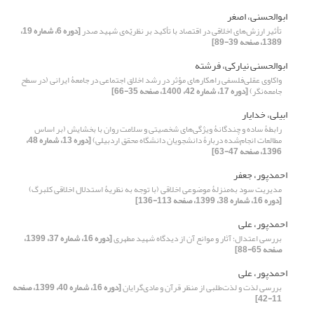
ابوالحسنی، اصغر
تأثیر ارزش‌های اخلاقی در اقتصاد با تأکید بر نظریّه‌ی شهید صدر
[دوره 6، شماره 19،
1389، صفحه 39-89]
ابوالحسنی نیارکی، فرشته
واکاوی عقلی‌فلسفی راهکارهای مؤثر در رشد اخلاق اجتماعی در جامعۀ ایرانی (در سطح
جامعه‌نگر)
[دوره 17، شماره 42، 1400، صفحه 35-66]
ابیلی، خدایار
رابطۀ‌ ساده و چندگانۀ‌ ویژگی‌های شخصیتی و سلامت روان با بخشایش (بر اساس
مطالعات انجام‌شده دربارۀ‌ دانشجویان دانشگاه محقق اردبیلی)
[دوره 13، شماره 48،
1396، صفحه 47-63]
احمدپور، جعفر
مدیریت سود به‌منزلۀ موضوعی اخلاقی (با توجه به نظریۀ استدلال اخلاقی کلبرگ)
[دوره 16، شماره 38، 1399، صفحه 113-136]
احمدپور، علی
بررسی اعتدال؛ آثار و موانع آن از دیدگاه شهید مطهری
[دوره 16، شماره 37، 1399،
صفحه 65-88]
احمدپور، علی
بررسی لذت و لذت‌طلبی از منظر قرآن و مادی‌گرایان
[دوره 16، شماره 40، 1399، صفحه
11-42]