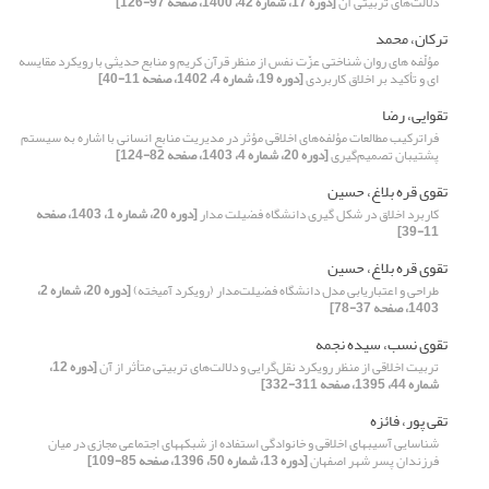
دلالت‌های تربیتی آن
[دوره 17، شماره 42، 1400، صفحه 97-126]
ترکان، محمد
مؤلّفه هاى روان شناختى عزّت نفس از منظر قرآن کریم و منابع حدیثى با رویکرد مقایسه
ای و تأکید بر اخلاق کاربردی
[دوره 19، شماره 4، 1402، صفحه 11-40]
تقوایی، رضا
فراترکیب مطالعات مؤلفه‌های اخلاقی مؤثر در مدیریت منابع انسانی با اشاره به سیستم
پشتیبان تصمیم‌گیری
[دوره 20، شماره 4، 1403، صفحه 82-124]
تقوی قره بلاغ، حسین
کاربرد اخلاق در شکل گیری دانشگاه فضیلت مدار
[دوره 20، شماره 1، 1403، صفحه
11-39]
تقوی قره بلاغ، حسین
طراحی و اعتباریابی مدل دانشگاه‌ فضیلت‌مدار (رویکرد آمیخته)
[دوره 20، شماره 2،
1403، صفحه 37-78]
تقوی نسب، سیده نجمه
تربیت اخلاقی از منظر رویکرد نقل‌گرایی و دلالت‌های تربیتی متأثر از آن
[دوره 12،
شماره 44، 1395، صفحه 311-332]
تقی پور، فائزه
شناسایی آسیبهای اخلاقی و خانوادگی استفاده از شبکههای اجتماعی مجازی در میان
فرزندان پسر شهر اصفهان
[دوره 13، شماره 50، 1396، صفحه 85-109]