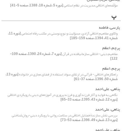
مؤلّفه‌های اخلاقی مدیریت در نظام اسلامی
[دوره 5، شماره 18، 1388، صفحه 5-41]
پ
پارسی، فاطمه
واکاوی مفاهیم اخلاقیِ آزادی، مسؤلیت و نوع‌دوستی در مکتب رفاه اجتماعی
[دوره 11،
شماره 41، 1394، صفحه 159-185]
پرچم، اعظم
مفاهیم دینی- اخلاقی سازمان‏یافته در قرآن
[دوره 7، شماره 24، 1390، صفحه 109-
122]
پرچم، اعظم
راهکارهای اخلاقی - قرآنی در ارتقای سواد استفاده از فضای مجازی در خانواده
[دوره 13،
شماره 50، 1396، صفحه 37-61]
پناهی، علی احمد
نگاهی به فواید و آثار فرزندآوری و فرزندپروری در آموزه‌های دینی با رویکردی اخلاقی
[دوره 12، شماره 43، 1395، صفحه 33-65]
پناهی، علی احمد
بررسی نقش سازندۀ فضایل اخلاقی در سلامت روانی با رویکرد دینی-روان‌شناختی
[دوره 13، شماره 49، 1396، صفحه 53-73]
پناهی، علی احمد