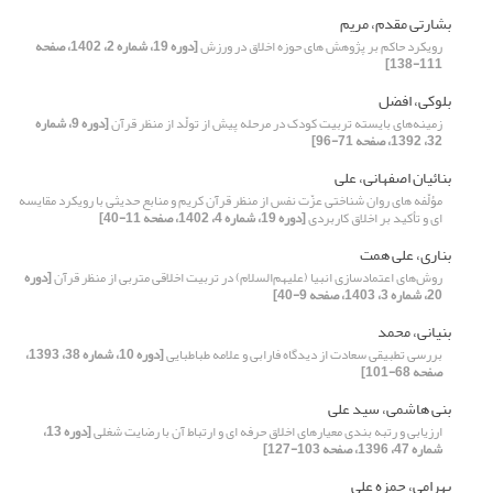
بشارتی مقدم، مریم
رویکرد حاکم بر پژوهش های حوزه اخلاق در ورزش
[دوره 19، شماره 2، 1402، صفحه
111-138]
بلوکی، افضل
زمینه‌های بایسته تربیت کودک در مرحله پیش از تولّد از منظر قرآن
[دوره 9، شماره
32، 1392، صفحه 71-96]
بنائیان اصفهانی، علی
مؤلّفه هاى روان شناختى عزّت نفس از منظر قرآن کریم و منابع حدیثى با رویکرد مقایسه
ای و تأکید بر اخلاق کاربردی
[دوره 19، شماره 4، 1402، صفحه 11-40]
بناری، علی همت
روش‌های اعتمادسازی انبیا (علیهم‌السلام) در تربیت اخلاقی متربی از منظر قرآن
[دوره
20، شماره 3، 1403، صفحه 9-40]
بنیانی، محمد
بررسی تطبیقی سعادت از دیدگاه فارابی و علامه طباطبایی
[دوره 10، شماره 38، 1393،
صفحه 68-101]
بنی هاشمی، سید علی
ارزیابی و رتبه بندی معیارهای اخلاق حرفه ای و ارتباط آن با رضایت شغلی
[دوره 13،
شماره 47، 1396، صفحه 103-127]
بهرامی، حمزه علی