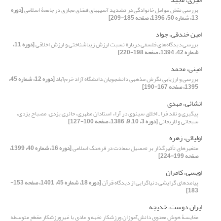
بررسی نقش عوامل خانوادگی در تشدید آسیبهای فضای مجازی در جامعۀ اسلامی
[دوره
13، شماره 50، 1396، صفحه 185-209]
امین خندقی، جواد
بررسی دیدگاه‌های فلسفی دربارة نسبت ارزش زیباشناختی و ارزش اخلاقی
[دوره 11،
شماره 42، 1394، صفحه 198-220]
امینی، محمد
بررسی و ارزیابی نگرش مذهبی دانشجویان دانشگاه آزاد خرم‌آباد
[دوره 12، شماره 45،
1395، صفحه 167-190]
انشائی، مهدی
پیگیری و نقد فرا ـ اخلاق سینوی در آراء استادان مطهری، حائری یزدی، مصباح یزدی،
سبحانی و لاریجانی
[دوره 3، 9.10، 1386، صفحه 100-127]
اولیائی، زهره
متغیرهای تأثیرگذار بر تحصیل سعادت در فرهنگ اسلامی
[دوره 16، شماره 40، 1399،
صفحه 199-224]
اویسی، کامران
پیامدهای گرایشی دنیاگرایی از دیدگاه قرآن
[دوره 18، شماره 45، 1401، صفحه 153-
183]
ایران دوست، خدیجه
مقایسۀ هوش معنوی دانش‌آموزان ورزشکار نخبه و عادی با غیرورزشکار مقطع متوسطه