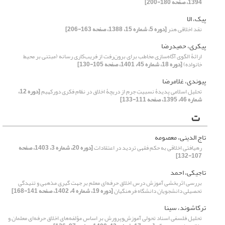
1394، صفحه 180-200]
پیک، الا
نقد اخلاقی هنر
[دوره 5، شماره 15، 1388، صفحه 163-206]
پیکری، حمیدرضا
ارائۀ الگوی آگاه‌سازی مخاطب برای برون‌رفت از فریب‌کاری رسانه (مبتنی بر محیط
خانواده)
[دوره 18، شماره 45، 1401، صفحه 105-130]
پیوندی، غلامرضا
تحلیل اسلامی پدیدۀ نسبیتِ جرم از دریچۀ اخلاق در نظام فکری دورکهیم
[دوره 12،
شماره 46، 1395، صفحه 111-133]
ت
تاج الدینی، معصومه
رهیافتی اخلاقی به حکم فقهی تردید در اعتقادات
[دوره 20، شماره 3، 1403، صفحه
107-132]
تاجیکی، احمد
بررسی اثربخشی آموزش درس اخلاق حرفه‌ای معلم بر جهت گیری مذهبی و تنیدگی
تحصیلی دانشجویان دانشگاه فرهنگیان
[دوره 19، شماره 4، 1402، صفحه 141-168]
ترکاشوند، سینا
تحلیل فلسفی اسناد تحولی آموزش‌وپرورش بر اساس مؤلفه‌های اخلاق حرفه‌ای معلمان و