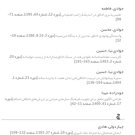
جوادی، فاطمه
تغییرپذیری اخلاق در اندیشۀ راغب اصفهانی
[دوره 12، شماره 44، 1395، صفحه 71-
99]
جوادی، محسن
وابستگی وجودی اخلاق به دین از دیدگاه ابن‌‌سینا
[دوره 3، 9.10، 1386، صفحه 19-
32]
جوادی نیا، حسین
کاربست معناشناسانه تقوا و زهد در سبک اخلاق‌مدارانه از زیست مؤمنانه
[دوره 20،
شماره 2، 1403، صفحه 163-191]
جوادی نیا، حسین
سیره پیشوایان در تربیت اخلاقی فرزندان هفت تا پانزده ساله
[دوره 21، شماره 1،
1404، صفحه 104-136]
جودزاده، مهتا
طراحی الگوی جامع برای تقویت فرهنگ ‌سازمانی مبتنی بر ارزش‌های اخلاقی اسلام
[دوره
17، شماره 41، 1400، صفحه 11-42]
چ
چهاردولی، هادی
انسان مسلمان به منزله نماد شهری
[دوره 10، شماره 37، 1393، صفحه 132-109]