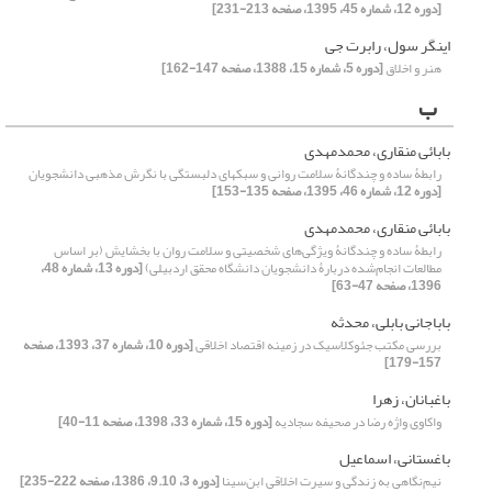
[دوره 12، شماره 45، 1395، صفحه 213-231]
اینگر سول، رابرت جی
هنر و اخلاق
[دوره 5، شماره 15، 1388، صفحه 147-162]
ب
بابائی منقاری، محمدمهدی
رابطۀ ساده و چندگانۀ سلامت روانی و سبکهای دلبستگی با نگرش مذهبی دانشجویان
[دوره 12، شماره 46، 1395، صفحه 135-153]
بابائی منقاری، محمدمهدی
رابطۀ‌ ساده و چندگانۀ‌ ویژگی‌های شخصیتی و سلامت روان با بخشایش (بر اساس
مطالعات انجام‌شده دربارۀ‌ دانشجویان دانشگاه محقق اردبیلی)
[دوره 13، شماره 48،
1396، صفحه 47-63]
باباجانی بابلی، محدثه
بررسی مکتب جئوکلاسیک در زمینه اقتصاد اخلاقی
[دوره 10، شماره 37، 1393، صفحه
157-179]
باغبانان، زهرا
واکاوی واژه رضا در صحیفه سجادیه
[دوره 15، شماره 33، 1398، صفحه 11-40]
باغستانی، اسماعیل
نیم‌نگاهی به زندگی و سیرت اخلاقی ابن‌سینا
[دوره 3، 9.10، 1386، صفحه 222-235]