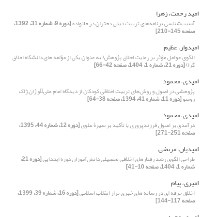
امید رحمت، زهرا
آسیب‌شناسی برنامه‌های تربیت دینی دختران در خانواده
[دوره 9، شماره 31، 1392،
صفحه 145-210]
امیدوار، عظیم
الگوی عوامل مؤثر بر رعایت اخلاق پژوهش( به عنوان یکی از مؤلفه های دانشگاه اخلاق
گرا)
[دوره 21، شماره 1، 1404، صفحه 42-66]
امیدی، محمود
پژوهشی در اصول و روش‌های تربیت اخلاقی کودکان از دیدگاه امام علیو ژان ژاک
روسو
[دوره 11، شماره 41، 1394، صفحه 38-64]
امیدی، محمود
درآمدی بر اصول فرزندپروری با تأکید بر سیرۀ علوی
[دوره 12، شماره 44، 1395،
صفحه 251-271]
امیدیان، مرتضی
طراحی الگوی رشد رفتارهای اخلاقی تحصیلی دانش‌آموزان دوره ابتدایی
[دوره 21،
شماره 1، 1404، صفحه 10-41]
امیری، پیام
اخلاق حرفه ای در رسانه‏ های خبری تراز انقلاب اسلامی
[دوره 16، شماره 39، 1399،
صفحه 117-144]
امیری، مجید