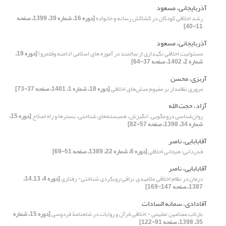
آذربایجانی، مسعود
رشد اخلاقی کودکان در کشاکش رسانه و خانواده
[دوره 16، شماره 39، 1399، صفحه
11-40]
آذربایجانی، مسعود
مسئولیت اخلاقی نگهداری از سالمند در آموزه های اسلامی (دامنه وقلمرو)
[دوره 19،
شماره 2، 1402، صفحه 37-64]
آربزی، محسن
مروری نظامدار بر مفهوم منش‌های اخلاقی
[دوره 18، شماره 1، 1401، صفحه 37-73]
آزاد، حجت الله
روان‌شناسی دروغگویی: انگیزش، همبسته‌های شناختی، بسترها و راه اصلاح
[دوره 15،
شماره 34، 1398، صفحه 57-82]
آقابابایی، ناصر
قدردانی؛ هیجانی اخلاقی
[دوره 6، شماره 22، 1389، صفحه 51-69]
آقابابایی، ناصر
درمان در نظام اخلاقی ملامهدی نراقی؛رویکردی شناختی- رفتاری
[دوره 4، 14.13،
1387، صفحه 147-169]
آقادادی، سمانه السادات
بازتاب مضامین تعلیمی - اخلاقی قرآن و روایات در شاهنامۀ فردوسی
[دوره 15، شماره
35، 1398، صفحه 91-122]