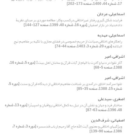
17، شماره 44، 1400، صفحه 173-202]
اسماعیلی، مرجان
فرایند شکل گیری رفتار غیراخلاقی درکسب وکار: مطالعه موردی بر مبنای نظریۀ
داده‌بنیاد در بازار اصفهان
[دوره 16، شماره 40، 1399، صفحه 127-144]
اسماعیلی، مهدیه
راهکارهای اخلاقی صیانت از حریم خصوصی در فضای مجازی با تکیه بر مفاهیم نهج
البلاغه
[دوره 20، شماره 3، 1403، صفحه 44-74]
اشرافی، امیر
آثار تقوا در دنیا و آخرت با الهام از آیات قرآن و سخنان اهل بیت
[دوره 5، شماره 16،
1388، صفحه 5-68]
اشرافی، امیر
تقوا؛سرآمد اخلاق، درآمدی بر شناخت مفاهیم اخلاقی از دیدگاه قرآن و سنت
[دوره 5،
شماره 15، 1388، صفحه 35-85]
اصغری، سیدعلی
ساختار فرد و جهان و نقش آن در نیل به کمال اخلاقی:رواقیان و اسپینُزا
[دوره 13، شماره
48، 1396، صفحه 63-87]
اصفهانی، شرف الدین
ویژگی‏های اخلاقی و معنوی آیت اللّه‏ حاج آقا رحیم ارباب قدس‏سره
[دوره 3، شماره 7،
1386، صفحه 90-139]