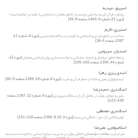
اسپروز، مهدیه
رویکرد قرآن کریم به تجلی توحید در اخلاق معاشرت اجتماعی با تکیه بر تعالیم انبیاء-
[دوره 21، شماره 4، 1404، صفحه 9-45]
استیری، اکرم
عدالت در اخلاق فردی و اجتماعی با تکیه بر دیدگاه امام خمینی
[دوره 4، شماره 11،
1387، صفحه 5-36]
اسدیان، سیروس
رابطة اخلاق حرفه‌ای و اعتماد سازمانی با توانمندسازی روان‌شناختی معلمان
[دوره 12،
شماره 44، 1395، صفحه 165-195]
اسدی ریزی، زهرا
ترمینولوژی یقین و شکَ از منظر قرآن و عترت
[دوره 6، شماره 19، 1389، صفحه 5-40]
اسکندری، حمیدرضا
نفس و عوامل مؤثّر در تکامل آن از دیدگاه سهروردی
[دوره 4، شماره 12، 1387، صفحه
100-123]
اسکندری، مصطفی
لوازم کلامی آراء فرا ـ اخلاقی ابن‌سینا
[دوره 3، 9.10، 1386، صفحه 128-151]
اسلامبولچی، علیرضا
فراترکیب مطالعات مؤلفه‌های اخلاقی مؤثر در مدیریت منابع انسانی با اشاره به سیستم