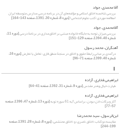
آقا محمدی، جواد
بررسی شاخصه اخلاق اسلامی و مؤلفه‌های آن در برنامه درسی مدارس متوسطه ایران
(مطالعه موردی؛ کتب علوم اجتماعی)
[دوره 8، شماره 30، 1391، صفحه 143-164]
آقامحمدی، جواد
بررسی میزان توجه به جایگاه خانواده مبتنی بر اخلاق‌مداری در برنامۀ درسی
[دوره 11،
شماره 40، 1394، صفحه 129-151]
آهنگران، محمد رسول
درآمدی بر مبانی رابطۀ حقوق و اخلاق در سنجۀ منطق ‌فازی: تعامل یا تعارض
[دوره 16،
شماره 40، 1399، صفحه 71-96]
ا
ابراهیمی فخاری، آزاده
طهارت خیال وهنر مقدس
[دوره 9، شماره 31، 1392، صفحه 41-64]
ابراهیمی فخاری، آزاده
آثار وبرکات«اذن»بودن، براساس آیه 61 سوره توبه
[دوره 13، شماره 47، 1396، صفحه
57-77]
ابن‌الرسول، سید محمدرضا
مقایسه دو کتاب «اخلاق ناصری» و «اخلاق محتشمی»
[دوره 8، شماره 28، 1391، صفحه
199-244]