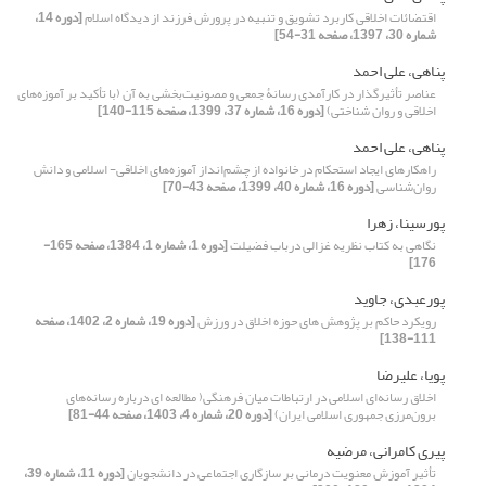
اقتضائات اخلاقی کاربرد تشویق و تنبیه در پرورش فرزند از دیدگاه اسلام
[دوره 14،
شماره 30، 1397، صفحه 31-54]
پناهی، علی احمد
عناصر تأثیرگذار در کارآمدی رسانۀ جمعی و مصونیت‌بخشی به آن (با تأکید بر آموزه‌های
اخلاقی و روان شناختی)
[دوره 16، شماره 37، 1399، صفحه 115-140]
پناهی، علی احمد
راهکارهای ایجاد استحکام در خانواده از چشم‌انداز آموزه‌های اخلاقی- اسلامی و دانش
روان‌شناسی
[دوره 16، شماره 40، 1399، صفحه 43-70]
پورسینا، زهرا
نگاهی به کتاب نظریه غزالی درباب فضیلت
[دوره 1، شماره 1، 1384، صفحه 165-
176]
پورعبدی، جاوید
رویکرد حاکم بر پژوهش های حوزه اخلاق در ورزش
[دوره 19، شماره 2، 1402، صفحه
111-138]
پویا، علیرضا
اخلاق رسانه‌ای اسلامی در ارتباطات میان فرهنگی( مطالعه ای درباره رسانه‌های
برون‌مرزی جمهوری اسلامی ایران)
[دوره 20، شماره 4، 1403، صفحه 44-81]
پیری کامرانی، مرضیه
تأثیر آموزش معنویت درمانی بر سازگاری اجتماعی در دانشجویان
[دوره 11، شماره 39،