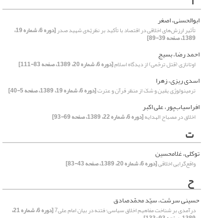
ا
ابوالحسنی، اصغر
تأثیر ارزش‌های اخلاقی در اقتصاد با تأکید بر نظریّه‌ی شهید صدر
[دوره 6، شماره 19،
1389، صفحه 39-89]
احمد رضا، بسیج
اوتانازی (قتل ترحّمی) از دیدگاه اسلام
[دوره 6، شماره 20، 1389، صفحه 83-111]
اسدی ریزی، زهرا
ترمینولوژی یقین و شکَ از منظر قرآن و عترت
[دوره 6، شماره 19، 1389، صفحه 5-40]
افراسیاب‌پور، علی اکبر
اخلاق در مصباح الهدایه
[دوره 6، شماره 22، 1389، صفحه 69-93]
ت
توکلی، غلامحسین
واقع‌گرایی اخلاقی
[دوره 6، شماره 20، 1389، صفحه 43-83]
ح
حسینی سرشت، سیّد محمّدصادق
درآمدی بر شناخت مفاهیم اخلاق سیاسی؛ فتنه در بیان امام علی7
[دوره 6، شماره 21،