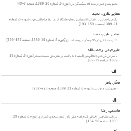
معنویّت و هنر از دیدگاه سنّت‌گرایان
[دوره 6، شماره 20، 1389، صفحه 7-43]
عطایی نظری، حمید
نگاهی اجمالی بر «آداب المتعلّمین»ها و جایگاه آن در نظام اخلاقی حوزه
[دوره 6، شماره
21، 1389، صفحه 159-193]
عطایی نظری، حمید
تکلیف اخلاقی در کلام مَدْرسی مسلمانان
[دوره 6، شماره 19، 1389، صفحه 157-199]
علیرحیمی، رحمت الله
تأثیر ارزش‌های اخلاقی در اقتصاد با تأکید بر نظریّه‌ی شهید صدر
[دوره 6، شماره 19،
1389، صفحه 39-89]
ف
فخّار، باقر
«معنویّت» و «ولایت»
[دوره 6، شماره 21، 1389، صفحه 223-237]
ق
قاسمی، رضا
بازتاب مضامین اخلاقی کلام امام علی در شعر سعدی شیرازی
[دوره 6، شماره 19،
1389، صفحه 90-134]