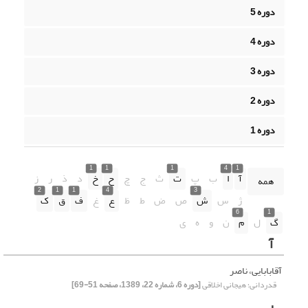
دوره 5
دوره 4
دوره 3
دوره 2
دوره 1
1
1
1
4
1
آ
ا
ب
پ
ت
ث
ج
چ
ح
خ
د
ذ
ر
ز
همه
2
1
1
4
3
ژ
س
ش
ص
ض
ط
ظ
ع
غ
ف
ق
ک
6
1
گ
ل
م
ن
و
ه
ی
آ
آقابابایی، ناصر
قدردانی؛ هیجانی اخلاقی
[دوره 6، شماره 22، 1389، صفحه 51-69]