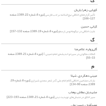
ک
کوپایی، زهرا یاریان
تأثیر گزاره‌های اخلاقی نهج‌البلاغه بر ادب فارسی
[دوره 6، شماره 22، 1389، صفحه
127-166]
کیانی، حسین
غایت اخلاقی در نیکوماخوس ارسطو
[دوره 6، شماره 19، 1389، صفحه 132-157]
گ
گلی‌زواره، غلامرضا
کمالات ملکوتی در سیره و اندیشه‌ی امام خمینی 
[دوره 6، شماره 21، 1389، صفحه
33-55]
م
مبینی دهکردی، شهلا
بازتاب مضامین اخلاقی کلام امام علی در شعر سعدی شیرازی
[دوره 6، شماره 19،
1389، صفحه 90-134]
مشهدیان عطاش، وهاب
سیر اخلاق در جنبش‌های نوپدید دینی
[دوره 6، شماره 21، 1389، صفحه 193-223]
مصدّقیان، حسین‌علی