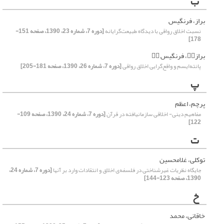
ب
براز، فرنگیس
نسبت اخلاق رواقی با دیدگاه طبیعت‌گرایانه
[دوره 7، شماره 23، 1390، صفحه 151-
178]
براز، فرنگیس 
پانته‌ایسم و واقع‌گرایی اخلاق رواقی
[دوره 7، شماره 26، 1390، صفحه 181-205]
پ
پرچم، اعظم
مفاهیم دینی- اخلاقی سازمان‏یافته در قرآن
[دوره 7، شماره 24، 1390، صفحه 109-
122]
ت
توکلی، غلامحسین
جایگاه نظریات غیرشناختی در فلسفه‌ی اخلاق و انتقادات وارد بر آنها
[دوره 7، شماره 24،
1390، صفحه 123-144]
خ
خاقانی، محمد