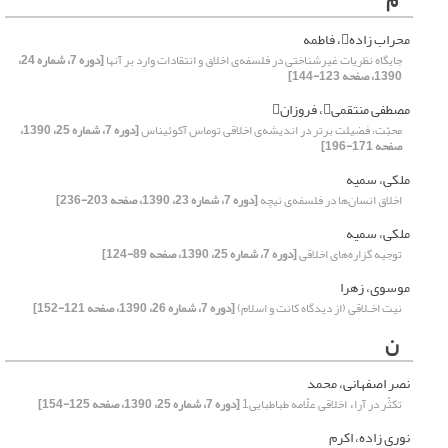
م
محراب زاده، فاطمه
جایگاه نظریات غیرشناختی در فلسفه‌ی اخلاق و انتقادات وارد بر آنها
[دوره 7، شماره 24،
1390، صفحه 123-144]
مصطفی منتقمی، فروزان
محبّت، فضیلت برتر در اندیشه‌ی اخلاقی توماس آکوئیناس
[دوره 7، شماره 25، 1390،
صفحه 171-196]
ملکی، سمیه
اخلاق انسان‌ها در فلسفه‌ی نیچه
[دوره 7، شماره 23، 1390، صفحه 203-236]
ملکی، سمیه
توجیه گزاره‌های اخلاقی
[دوره 7، شماره 25، 1390، صفحه 89-124]
موسوی، زهرا
نیت اخـلاقی (از دیدگاه کانت و اسلام)
[دوره 7، شماره 26، 1390، صفحه 121-152]
ن
نصر اصفهانی، محمد
تکثّر در آراء اخلاقی علّامه طباطبایی1
[دوره 7، شماره 25، 1390، صفحه 125-154]
نوری زاده، اکرم