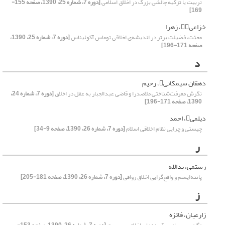
تربیت یا تزکیه چالشی بزرگ در اخلاق اسلامی
[دوره 7، شماره 25، 1390، صفحه 155-
169]
خزاعی، زهرا
محبّت، فضیلت برتر در اندیشه‌ی اخلاقی توماس آکوئیناس
[دوره 7، شماره 25، 1390،
صفحه 171-196]
د
دهقان سیمکانی، رحیم
نگرش معرفت‌شناختی ملاصدرا و قاضی عبدالجبار به عقل در اخلاق
[دوره 7، شماره 24،
1390، صفحه 171-196]
دیلمی، احمد
چیستی و چرایی نظام اخلاقی اسلام
[دوره 7، شماره 26، 1390، صفحه 9-34]
ر
رستمی، یدالله
پانته‌ایسم و واقع‌گرایی اخلاق رواقی
[دوره 7، شماره 26، 1390، صفحه 181-205]
ز
زارعیان، فائزه