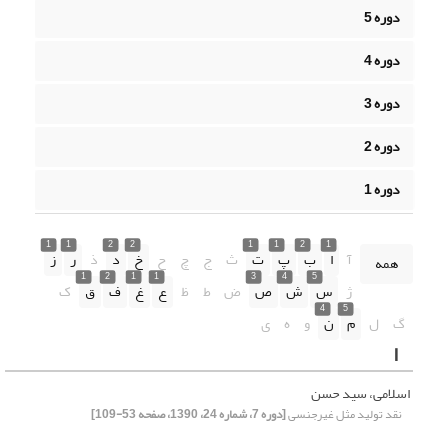
دوره 5
دوره 4
دوره 3
دوره 2
دوره 1
1
1
2
2
1
1
2
1
آ
ا
ب
پ
ت
ث
ج
چ
ح
خ
د
ذ
ر
ز
همه
1
2
1
1
3
4
5
ژ
س
ش
ص
ض
ط
ظ
ع
غ
ف
ق
ک
4
5
گ
ل
م
ن
و
ه
ی
ا
اسلامی، سید حسن
نقد تولید مثل غیرجنسی
[دوره 7، شماره 24، 1390، صفحه 53-109]