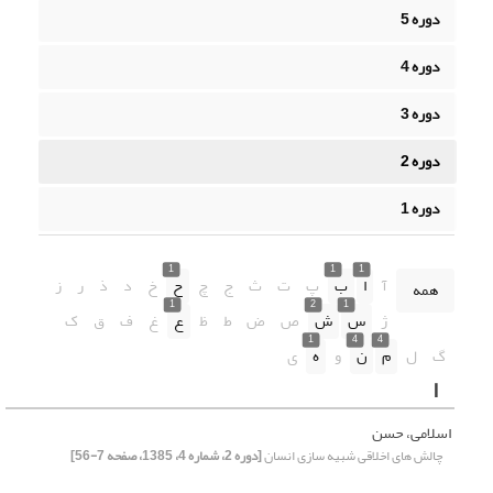
دوره 5
دوره 4
دوره 3
دوره 2
دوره 1
1
1
1
آ
ا
ب
پ
ت
ث
ج
چ
ح
خ
د
ذ
ر
ز
همه
1
2
1
ژ
س
ش
ص
ض
ط
ظ
ع
غ
ف
ق
ک
1
4
4
گ
ل
م
ن
و
ه
ی
ا
اسلامی، حسن
چالش های اخلاقی شبیه سازی انسان
[دوره 2، شماره 4، 1385، صفحه 7-56]