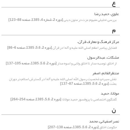
ع
علوی، حمید رضا
بررسی تحلیلی مفهوم عزت در متون دینی
[دوره 2، شماره 4، 1385، صفحه 88-123]
م
مرکز فرهنگ و معارف قرآن،
فضایل پیامبر اعظم (صلی الله علیه و آله) در قرآن
[دوره 2، 5.6، 1385، صفحه 6-86]
مشکات، عبدالرسول
از اخلاق توصیه‏ مدار تا اخلاق ولایی و اسوه‏ مدار
[دوره 2، 5.6، 1385، صفحه 105-137]
منتظرالقائم، اصغر
نقش سیره و شخصیت رسول اللّه (صلی الله علیه و آله) در گسترش اسلام در دوران
بعثت
[دوره 2، 5.6، 1385، صفحه 87-137]
مولانا، حمید
گفتگوی اختصاصی با پروفسور حمید مولانا،
[دوره 2، 5.6، 1385، صفحه 254-264]
ن
نصر اصفهانی، محمد
حکومت اخلاق
[دوره 2، 5.6، 1385، صفحه 138-207]