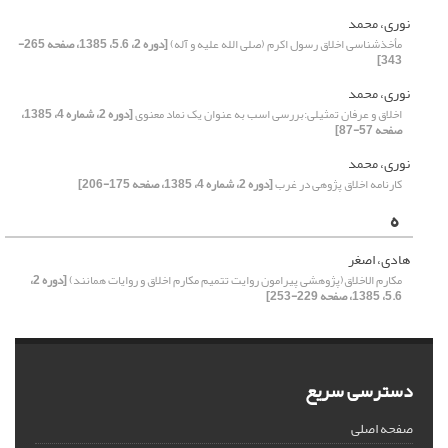
نوری، محمد
مأخذشناسی اخلاق رسول اکرم (صلی الله علیه و آله)
[دوره 2، 5.6، 1385، صفحه 265-
343]
نوری، محمد
اخلاق و عرفان تمثیلی:بررسی اسب به عنوان یک نماد معنوی
[دوره 2، شماره 4، 1385،
صفحه 57-87]
نوری، محمد
کارنامه اخلاق پژوهی در غرب
[دوره 2، شماره 4، 1385، صفحه 175-206]
ه
هادی، اصغر
مکارم الاخلاق(پژوهشی پیرامون روایت تتمیم مکارم اخلاق و روایات همانند)
[دوره 2،
5.6، 1385، صفحه 229-253]
دسترسی سریع
صفحه اصلی