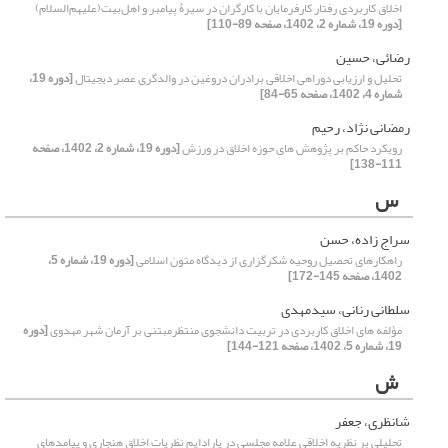
اخلاق کاربردی رفتار کارفرمایان با کارگران در سیرۀ پیامبر و اهل‌بیت(علیهم‌السلام)
[دوره 19، شماره 2، 1402، صفحه 89-110]
رضائی، حسین
تحلیل و ارزیابی دوراهی اخلاقی برادران دروغین در والدگری عصر دیجیتال
[دوره 19،
شماره 4، 1402، صفحه 65-84]
رمضانی نژاد، رحیم
رویکرد حاکم بر پژوهش های حوزه اخلاق در ورزش
[دوره 19، شماره 2، 1402، صفحه
111-138]
س
سراج زاده، حسن
راهکارهای تحصیل روحیه شکرگزاری از دیدگاه متون اسلامی
[دوره 19، شماره 5،
1402، صفحه 145-172]
سلطانی رنانی، سیدمهدی
مٰؤلفه های اخلاق کاربردی در تربیت دانشجوی منتظرمبتنی بر آرمان شهر مهدوی
[دوره
19، شماره 5، 1402، صفحه 121-144]
ش
شانظری، جعفر
تحلیلی بر نظریه اخلاقی علامه مجلسی در پارادایم نظریات اخلاق هنجاری و پیامدهای