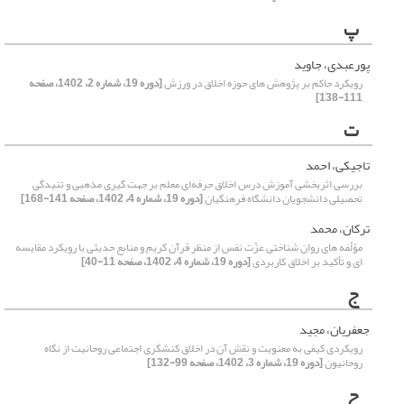
پ
پورعبدی، جاوید
رویکرد حاکم بر پژوهش های حوزه اخلاق در ورزش
[دوره 19، شماره 2، 1402، صفحه
111-138]
ت
تاجیکی، احمد
بررسی اثربخشی آموزش درس اخلاق حرفه‌ای معلم بر جهت گیری مذهبی و تنیدگی
تحصیلی دانشجویان دانشگاه فرهنگیان
[دوره 19، شماره 4، 1402، صفحه 141-168]
ترکان، محمد
مؤلّفه هاى روان شناختى عزّت نفس از منظر قرآن کریم و منابع حدیثى با رویکرد مقایسه
ای و تأکید بر اخلاق کاربردی
[دوره 19، شماره 4، 1402، صفحه 11-40]
ج
جعفریان، مجید
رویکردی کیفی به معنویت و نقش آن در اخلاق کنشگری اجتماعی روحانیت از نگاه
روحانیون
[دوره 19، شماره 3، 1402، صفحه 99-132]
ح