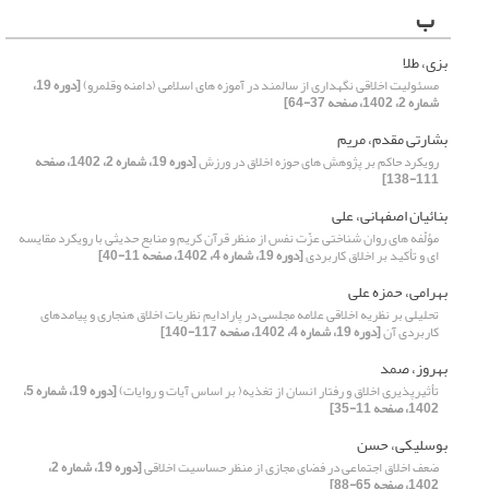
ب
بزی، طلا
مسئولیت اخلاقی نگهداری از سالمند در آموزه های اسلامی (دامنه وقلمرو)
[دوره 19،
شماره 2، 1402، صفحه 37-64]
بشارتی مقدم، مریم
رویکرد حاکم بر پژوهش های حوزه اخلاق در ورزش
[دوره 19، شماره 2، 1402، صفحه
111-138]
بنائیان اصفهانی، علی
مؤلّفه هاى روان شناختى عزّت نفس از منظر قرآن کریم و منابع حدیثى با رویکرد مقایسه
ای و تأکید بر اخلاق کاربردی
[دوره 19، شماره 4، 1402، صفحه 11-40]
بهرامی، حمزه علی
تحلیلی بر نظریه اخلاقی علامه مجلسی در پارادایم نظریات اخلاق هنجاری و پیامدهای
کاربردی آن
[دوره 19، شماره 4، 1402، صفحه 117-140]
بهروز، صمد
تأثیرپذیری اخلاق و رفتار انسان از تغذیه( بر اساس آیات و روایات)
[دوره 19، شماره 5،
1402، صفحه 11-35]
بوسلیکی، حسن
ضعف اخلاق اجتماعی در فضای مجازی از منظر حساسیت اخلاقی
[دوره 19، شماره 2،
1402، صفحه 65-88]