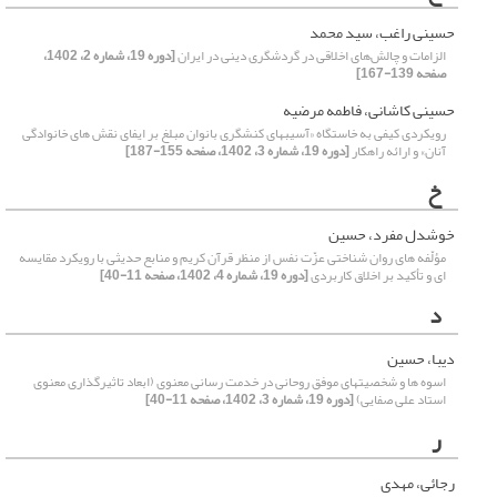
حسینی راغب، سید محمد
الزامات و چالش‌های اخلاقی در گردشگری دینی در ایران
[دوره 19، شماره 2، 1402،
صفحه 139-167]
حسینی کاشانی، فاطمه مرضیه
رویکردی کیفی به خاستگاه «آسیبهای کنشگری بانوان مبلغ بر ایفای نقش های خانوادگی
آنان» و ارائه راهکار
[دوره 19، شماره 3، 1402، صفحه 155-187]
خ
خوشدل مفرد، حسین
مؤلّفه هاى روان شناختى عزّت نفس از منظر قرآن کریم و منابع حدیثى با رویکرد مقایسه
ای و تأکید بر اخلاق کاربردی
[دوره 19، شماره 4، 1402، صفحه 11-40]
د
دیبا، حسین
اسوه ها و شخصیتهای موفق روحانی در خدمت رسانی معنوی (ابعاد تاثیرگذاری معنوی
استاد علی صفایی)
[دوره 19، شماره 3، 1402، صفحه 11-40]
ر
رجائی، مهدی