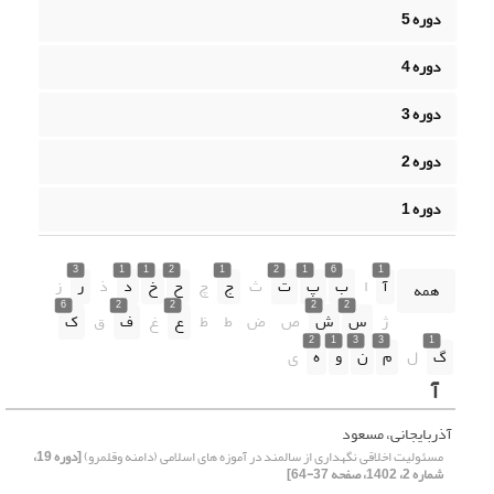
دوره 5
دوره 4
دوره 3
دوره 2
دوره 1
3
1
1
2
1
2
1
6
1
آ
ا
ب
پ
ت
ث
ج
چ
ح
خ
د
ذ
ر
ز
همه
6
2
2
2
2
ژ
س
ش
ص
ض
ط
ظ
ع
غ
ف
ق
ک
2
1
3
3
1
گ
ل
م
ن
و
ه
ی
آ
آذربایجانی، مسعود
مسئولیت اخلاقی نگهداری از سالمند در آموزه های اسلامی (دامنه وقلمرو)
[دوره 19،
شماره 2، 1402، صفحه 37-64]