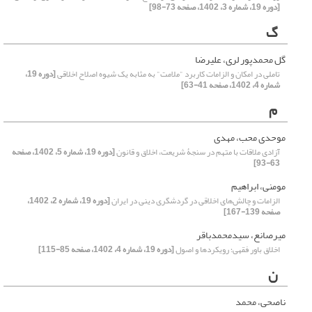
[دوره 19، شماره 3، 1402، صفحه 73-98]
گ
گل محمدپور لری، علیرضا
تاملی در امکان و الزامات کاربرد "ملامت" به مثابه یک شیوه اصلاح اخلاقی
[دوره 19،
شماره 4، 1402، صفحه 41-63]
م
موحدی محب، مهدی
آزادی ملاقات با متهم در سنجۀ شریعت، اخلاق و قانون
[دوره 19، شماره 5، 1402، صفحه
63-93]
مومنی، ابراهیم
الزامات و چالش‌های اخلاقی در گردشگری دینی در ایران
[دوره 19، شماره 2، 1402،
صفحه 139-167]
میرصانع، سیدمحمدباقر
اخلاق باور فقهی؛ رویکردها و اصول
[دوره 19، شماره 4، 1402، صفحه 85-115]
ن
ناصحی، محمد