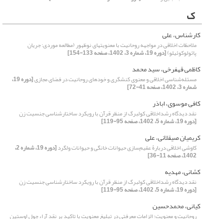
ک
کارشناس، علی
ملاحظات اخلاقی در مواجهه روحانیت با معنویتهای نوظهور (مطالعه موردی: جریان
پائولوکوئیلو)
[دوره 19، شماره 3، 1402، صفحه 133-154]
کاظمی قهفرخی، سید محمد
مسئله‌شناسی اخلاقی و معنوی کنشگری و خودهای روحانیت در فضای مجازی
[دوره 19،
شماره 3، 1402، صفحه 41-72]
کافی موسوی، اباذر
نقد دیدگاه رشداخلاقی کولبرگ از منظر قرآن با رویکرد ساختارشناسی جنسیت زن
[دوره 19، شماره 5، 1402، صفحه 95-119]
کریمیان صیقلانی، علی
کاوشی اخلاقی دربارۀ عقیم‌سازی حیوانات خانگی و حیوانات ولگرد
[دوره 19، شماره 2،
1402، صفحه 11-36]
کشانی، مهدیه
نقد دیدگاه رشداخلاقی کولبرگ از منظر قرآن با رویکرد ساختارشناسی جنسیت زن
[دوره 19، شماره 5، 1402، صفحه 95-119]
کیانی، محمدحسین
روحانیت و معنویت؛ الزامات معرفتی در تبلیغ معنویت با تاکید بر نقد آراء جول اوستین