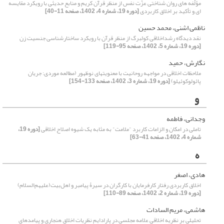
مؤلّفه هاى روان شناختى عزّت نفس از منظر قرآن کریم و منابع حدیثى با رویکرد مقایسه
ای و تأکید بر اخلاق کاربردی
[دوره 19، شماره 4، 1402، صفحه 11-40]
ناظمی اشنی، محمد حسین
نقد دیدگاه رشداخلاقی کولبرگ از منظر قرآن با رویکرد ساختارشناسی جنسیت زن
[دوره 19، شماره 5، 1402، صفحه 95-119]
نگارش، حمید
ملاحظات اخلاقی در مواجهه روحانیت با معنویتهای نوظهور (مطالعه موردی: جریان
پائولوکوئیلو)
[دوره 19، شماره 3، 1402، صفحه 133-154]
و
وجدانی، فاطمه
تاملی در امکان و الزامات کاربرد "ملامت" به مثابه یک شیوه اصلاح اخلاقی
[دوره 19،
شماره 4، 1402، صفحه 41-63]
ه
هادی، اصغر
اخلاق کاربردی رفتار کارفرمایان با کارگران در سیرۀ پیامبر و اهل‌بیت(علیهم‌السلام)
[دوره 19، شماره 2، 1402، صفحه 89-110]
هاشمی، مریم السادات
تحلیلی بر نظریه اخلاقی علامه مجلسی در پارادایم نظریات اخلاق هنجاری و پیامدهای