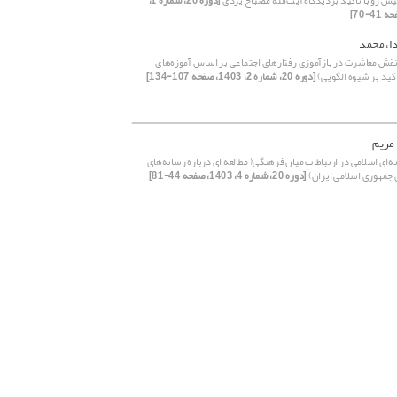
ش رو با تاکید بردیدگاه آیت‌الله مصباح یزدی
[دوره 20، شماره 1،
ا، محمد
 نقش معاشرت در بازآموزی رفتارهای اجتماعی بر اساس آموزه‌های
اکید بر شیوه الگویی)
[دوره 20، شماره 2، 1403، صفحه 107-134]
 مریم
ه‌ای اسلامی در ارتباطات میان فرهنگی( مطالعه ای درباره رسانه‌های
 جمهوری اسلامی ایران)
[دوره 20، شماره 4، 1403، صفحه 44-81]