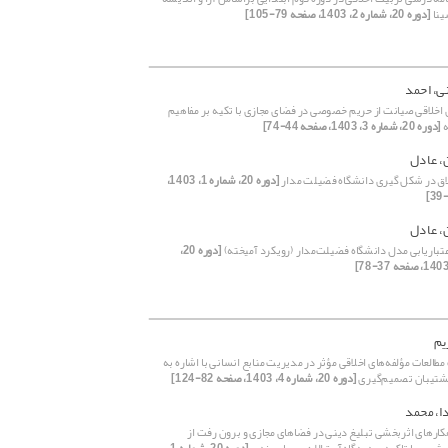
ینا
[دوره 20، شماره 2، 1403، صفحه 79-105]
ی، احمد
 اخلاقی صیانت از حریم خصوصی در فضای مجازی با تکیه بر مفاهیم
ه
[دوره 20، شماره 3، 1403، صفحه 44-74]
ن، عادل
لاق در شکل گیری دانشگاه فضیلت مدار
[دوره 20، شماره 1، 1403،
ن، عادل
عتباریابی مدل دانشگاه‌ فضیلت‌مدار (رویکرد آمیخته)
[دوره 20،
یم
طالعات مؤلفه‌های اخلاقی مؤثر در مدیریت منابع انسانی با اشاره به
تیبان تصمیم‌گیری
[دوره 20، شماره 4، 1403، صفحه 82-124]
ا، محمد
هکارهای اثربخشی تبلیغ دینی در فضاهای مجازی و برون رفت از