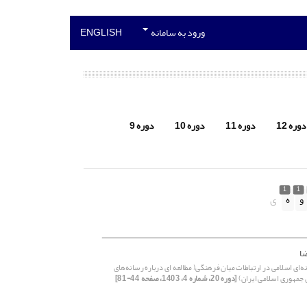
ورود به سامانه
ENGLISH
دوره 12
دوره 11
دوره 10
دوره 9
1
1
و
ه
ی
ضا
ه‌ای اسلامی در ارتباطات میان فرهنگی( مطالعه ای درباره رسانه‌های
 جمهوری اسلامی ایران)
[دوره 20، شماره 4، 1403، صفحه 44-81]