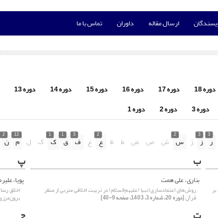
ویسندگان
ارسال مقاله
داوران
تماس با ما
دوره 18
دوره 17
دوره 16
دوره 15
دوره 14
دوره 13
دوره 3
دوره 2
دوره 1
2
12
1
1
3
2
2
3
3
ر
ز
ژ
س
ش
ص
ض
ط
ظ
ع
غ
ف
ق
ک
گ
ل
م
ن
ب
پ
بناری، علی همت
پویا، علیر
بر
روش‌های اعتمادسازی انبیا (علیهم‌السلام) در تربیت اخلاقی متربی از منظر
اخلاق رسان
قرآن
[دوره 20، شماره 3، 1403، صفحه 9-40]
برون‌مرزی
ت
ج