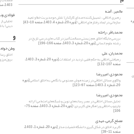
مشکلات پی
1403، صفحه 41-70]
مالمیر، آمنه
فولادی وند
رهبری اخلاقی ، تسهیل‌کننده صدای کارکنان( نقش جو مدیریت خطا و تعهد
ره
تحلیلی از
سازمانی در ایجاد رفتارهای اخلاقی)
[دوره 20، شماره 4، 1403، صفحه 10-43]
دینی( با ت
محمدباقر، راحله
و
بررسی جایگاه اخلاق هم زیستی مسالمت‌آمیز در کتاب های درسی تاریخ در
رشته علوم انسانی
[دوره 20، شماره 3، 1403، صفحه 166-196]
وطن خواه،
محمدیان، علی
اخلاق رسان
رهیافتی اخلاقی به حکم فقهی تردید در اعتقادات
[دوره 20، شماره 3، 1403،
برون‌مرزی
صفحه 107-132]
محمودی، امیررضا
ی
واکاوی مسائل اخلاقی در زمینه هوش مصنوعی با نگاهی به اخلاق اسلامی
[دوره
20، شماره 1، 1403، صفحه 97-123]
محمودی، امیررضا
تحلیل مسائل اخلاقی در عصر رسانه‌های نوین و شبکه‌های اجتماعی( ارائه
چارچوب اخلاقی و راهکارهای کاربردی)
[دوره 20، شماره 3، 1403، صفحه 75-
106]
مصلح گرمی، مهدی
کاربرد اخلاق در شکل گیری دانشگاه فضیلت مدار
[دوره 20، شماره 1، 1403،
صفحه 11-39]