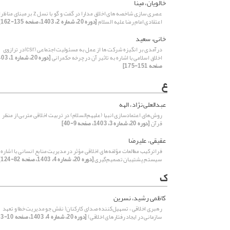
خالویان، مینا
عصری سازی شاخصه های اخلاق مدارا در گفت و گو با نسل z بر مبن
اعتقادی امام رضا علیه السلام
[دوره 20، شماره 2، 1403، صفحه 135-162]
خانی، سعید
درآمدی بر انگیزه شرکت ها از عمل به مسئولیت اجتماعی (csr)در ترازوی
اخلاق اسلامی با اشاره به تاثیر آن در چرخه حکمرانی
صفحه 151-175]
ع
عبدالعلی نژاد، الهه
روش‌های اعتمادسازی انبیا (علیهم‌السلام) در تربیت اخلاقی متربی از منظر
قرآن
[دوره 20، شماره 3، 1403، صفحه 9-40]
عقیقی، علیرضا
فراترکیب مطالعات مؤلفه‌های اخلاقی مؤثر در مدیریت منابع انسانی با اشاره 
سیستم پشتیبان تصمیم‌گیری
[دوره 20، شماره 4، 1403، صفحه 82-124]
ک
کاظمی رشید، نسرین
رهبری اخلاقی ، تسهیل‌کننده صدای کارکنان( نقش جو مدیریت خطا و تعهد
سازمانی در ایجاد رفتارهای اخلاقی)
[دوره 20، شماره 4، 1403، صفحه 10-43]