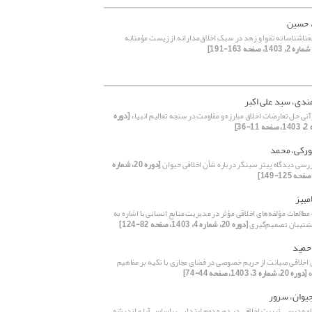
، حسین
ناشناسانه تقوا و زهد در سبک اخلاق‌مدارانه از زیست مؤمنانه
ندی، سید علی اکبر
نی حل تعارضات اخلاق مبارزه و مقاومت در سنجه تعالیم انبیاء
[دوره
رکی، محمد
ررسی دیدگاه پیتر سینگر درباره شأن اخلاقی حیوان
[دوره 20، شماره
مبیز
طالعات مؤلفه‌های اخلاقی مؤثر در مدیریت منابع انسانی با اشاره به
تیبان تصمیم‌گیری
[دوره 20، شماره 4، 1403، صفحه 82-124]
حمید
 اخلاقی صیانت از حریم خصوصی در فضای مجازی با تکیه بر مفاهیم
ه
[دوره 20، شماره 3، 1403، صفحه 44-74]
یوان، سرور
امه درسی تربیت اخلاقی در دوره دوم ابتدایی براساس آرا و اندیشه