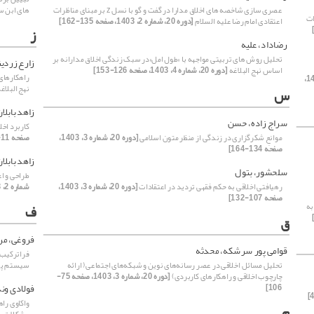
عصری سازی شاخصه های اخلاق مدارا در گفت و گو با نسل z بر مبنای مناظرات
های ابن س
ای مناظرات
اعتقادی امام رضا علیه السلام
[دوره 20، شماره 2، 1403، صفحه 135-162]
ز
رضاداد، علیه
تحلیل روش های تربیتی مواجهه با «طول امل»در سبک زندگی اخلاق مدارانه بر
زارع زردین
اساس نهج البلاغه
[دوره 20، شماره 4، 1403، صفحه 126-153]
راهکارهای
[دوره 20، شماره 1، 1403،
نهج البلاغ
س
زاهد بابلا
سراج زاده، حسن
کاربرد اخ
موانعِ شکرگزاری در زندگی از منظر متون اسلامی
[دوره 20، شماره 3، 1403،
صفحه 11-39]
صفحه 134-164]
زاهد بابلا
سلحشور، بتول
طراحی و ا
رهیافتی اخلاقی به حکم فقهی تردید در اعتقادات
[دوره 20، شماره 3، 1403،
شماره 2، 1403، صفحه 37-78]
صفحه 107-132]
به
ف
ق
فروغی، مر
قوامی پور سرشکه، محدثه
فراترکیب م
تحلیل مسائل اخلاقی در عصر رسانه‌های نوین و شبکه‌های اجتماعی( ارائه
سیستم پش
چارچوب اخلاقی و راهکارهای کاربردی)
[دوره 20، شماره 3، 1403، صفحه 75-
فولادی وند
106]
واکاوی را
م