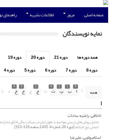
صفحه اصلی
مرور
اطلاعات نشریه
راهنمای ن
نمایه نویسندگان
همه دوره ها
دوره 21
دوره 20
دوره 19
دوره 8
دوره 7
دوره 6
دوره 5
دوره 4
4
5
1
4
1
1
5
آ
ا
ب
پ
ت
ث
ج
چ
ح
خ
د
ذ
همه
ا
اخلاقی، راضیه سادات
تحلیل روش های تربیتی مواجهه با «طول امل»در سبک زندگی اخلاق مدارانه 
اساس نهج البلاغه
[دوره 20، شماره 4، 1403، صفحه 126-153]
اسلامبولچی، علیرضا