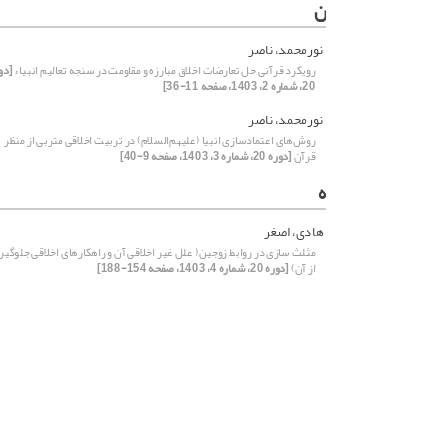
ن
نورمحمد، ناصر
رویکرد قرآنی حل تعارضات اخلاق مبارزه و مقاومت در سنجه تعالیم انبیاء
[دو
20، شماره 2، 1403، صفحه 11-36]
نورمحمد، ناصر
روش‌های اعتمادسازی انبیا (علیهم‌السلام) در تربیت اخلاقی متربی از منظر
قرآن
[دوره 20، شماره 3، 1403، صفحه 9-40]
ه
هادی، اصغر
مثلث سازی در روابط زوجین( علل غیر اخلاقی آن و راهکارهای اخلاقی جلوگیر
از آن)
[دوره 20، شماره 4، 1403، صفحه 154-188]