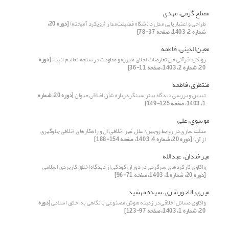
مصلح گرمی، مهدی
طراحی و اعتباریابی مدل دانشگاه‌ فضیلت‌مدار (رویکرد آمیخته)
[دوره 20،
شماره 2، 1403، صفحه 37-78]
معین الدینی، فاطمه
رویکرد قرآنی حل تعارضات اخلاق مبارزه و مقاومت در سنجه تعالیم انبیاء
[دوره
20، شماره 2، 1403، صفحه 11-36]
منتظری، فاطمه
تبیین و بررسی دیدگاه پیتر سینگر درباره شأن اخلاقی حیوان
[دوره 20، شماره
1، 1403، صفحه 125-149]
موسوی، علی
مثلث سازی در روابط زوجین( علل غیر اخلاقی آن و راهکارهای اخلاقی جلوگیری
از آن)
[دوره 20، شماره 4، 1403، صفحه 154-188]
میرخندان، عبدالله
واکاوی کارکردهای سرگرمی در دوران کودکی از دیدگاه اخلاق کاربردی اسلامی
[دوره 20، شماره 1، 1403، صفحه 71-96]
میری بالاجورشری، سیده مهشید
واکاوی مسائل اخلاقی در زمینه هوش مصنوعی با نگاهی به اخلاق اسلامی
[دوره
20، شماره 1، 1403، صفحه 97-123]