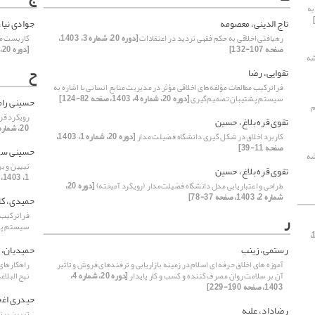
به
تاج الدینی، معصومه
جوادی نیا
رهیافتی اخلاقی به حکم فقهی تردید در اعتقادات
[دوره 20، شماره 3، 1403،
کاربست مع
صفحه 107-132]
[دوره 20، شماره 2، 1403، صفحه 163-191]
شه
ح
تقوایی، رضا
فراترکیب مطالعات مؤلفه‌های اخلاقی مؤثر در مدیریت منابع انسانی با اشاره به
سیستم پشتیبان تصمیم‌گیری
[دوره 20، شماره 4، 1403، صفحه 82-124]
حسینی رام
م
رویکرد قرآ
تقوی قره بلاغ، حسین
20، شماره 2، 1403، صفحه 11-36]
کاربرد اخلاق در شکل گیری دانشگاه فضیلت مدار
[دوره 20، شماره 1، 1403،
صفحه 11-39]
حسینی سو
شه
تبیین و ب
تقوی قره بلاغ، حسین
1، 1403، صفحه 125-149]
طراحی و اعتباریابی مدل دانشگاه‌ فضیلت‌مدار (رویکرد آمیخته)
[دوره 20،
شماره 2، 1403، صفحه 37-78]
حمیدی، کا
فراترکیب م
ر
سیستم پش
[دوره 20، شماره 1، 1403،
رستمی، زینب
حمیدیان، 
آموزه های اخلاق حرفه ای اسلام در زمینه بازاریابی و ترفندهای فروش و تاثیر
راهکارهای
آن بر سلامت روان مصرف کننده و کسب و کار پایدار
[دوره 20، شماره 4،
نهج البلاغ
1403، صفحه 190-229]
حیدری اغج
رضاداد، علیه
تبیین برن