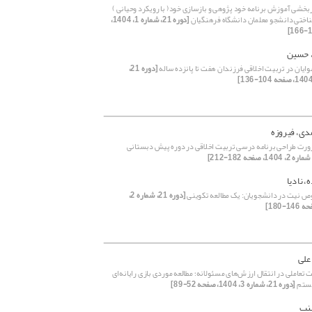
بخشی آموزش برنامه خود پژوهی و بازسازی خود( با رویکرد وحیانی )
اختی دانشجو معلمان دانشگاه فرهنگیان
[دوره 21، شماره 1، 1404،
، حسین
ایان در تربیت اخلاقی فرزندان هفت تا پانزده ساله
[دوره 21،
ی، فیروزه
ورت طراحی برنامه درسی تربیت اخلاقی در دوره پیش دبستانی
، نادیا
ص نیت در دانشجویان: یک مطالعه تکوینی
[دوره 21، شماره 2،
 علی
تعاملی در انتقال ارزش‌های مسئولانه؛ مطالعه موردی بازی رایانه‌ای
یستم
[دوره 21، شماره 3، 1404، صفحه 52-89]
نب