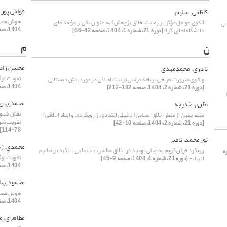
قوامی پور
کاظمی، سلیم
هوش مصنوع
الگوی عوامل مؤثر بر رعایت اخلاق پژوهش( به عنوان یکی از مؤلفه های
یی
1404، صفحه 44-76]
دانشگاه اخلاق گرا)
[دوره 21، شماره 1، 1404، صفحه 42-66]
م
ن
محسن زاده
نادری، محمدمهدی
تقویت نوآ
واکاوی ضرورت طراحی برنامه درسی تربیت اخلاقی در دوره پیش دبستانی
1404، صفحه 74-121]
[دوره 21، شماره 2، 1404، صفحه 182-212]
محمدی، ز
نظری، خدیجه
نقش شهود 
سقط جنین از منظر اخلاق اسلامی( تحلیلی انتقادی از رویکردها و ابعاد اخلاقی)
تقویت شهو
[دوره 21، شماره 2، 1404، صفحه 10-42]
78-114]
نورمحمد، ناصر
محمدی، ز
رویکرد قرآن کریم به تجلی توحید در اخلاق معاشرت اجتماعی با تکیه بر تعالیم
ه
تقویت نوآ
انبیاء-
[دوره 21، شماره 4، 1404، صفحه 9-45]
1404، صفحه 74-121]
محمودی، ا
هوش مصنوع
1404، صفحه 44-76]
مظاهری، م