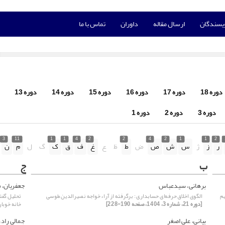
ویسندگان
ارسال مقاله
داوران
تماس با ما
دوره 18
دوره 17
دوره 16
دوره 15
دوره 14
دوره 13
دوره 3
دوره 2
دوره 1
3
11
1
1
4
2
2
4
2
1
1
2
ر
ز
ژ
س
ش
ص
ض
ط
ظ
ع
غ
ف
ق
ک
گ
ل
م
ن
ب
ج
برهانی، سیدعباس
جعفریان، 
یم
الگوی اخلاق حرفه‌ای حسابداری : برگرفته از آراء خواجه نصیرالدین طوسی
تحلیل گفت
[دوره 21، شماره 3، 1404، صفحه 190-228]
خانه خوبا
بیانی، علی اصغر
جمالی راد،