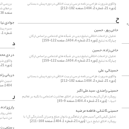
واکاوی ضرورت طراحی برنامه درسی تربیت اخلاقی در دوره پیش دبستانی
بررسی اثر
[دوره 21، شماره 2، 1404، صفحه 182-212]
برخطای شن
صفحه 138-166]
ح
جوادی نیا
ه
سیره پیشو
حاجی پور، حسین
شماره 1، 1404، صفحه 104-136]
تحلیل تزاحمات اخلاقی تبلیغ‌دینی در شبکه های اجتماعی براساس ارکان
چهارگانه تبلیغ
[دوره 21، شماره 4، 1404، صفحه 122-159]
د
حاجی زاده، حسین
دردی محمد
تحلیل تزاحمات اخلاقی تبلیغ‌دینی در شبکه های اجتماعی براساس ارکان
چهارگانه تبلیغ
[دوره 21، شماره 4، 1404، صفحه 122-159]
واکاوی ضر
[دوره 21، شماره 2، 1404، صفحه 182-212]
حسینائی، علی
دریانی زاده
واکاوی ضرورت طراحی برنامه درسی تربیت اخلاقی در دوره پیش دبستانی
[دوره 21، شماره 2، 1404، صفحه 182-212]
تبیین خلو
1404، صفحه 146-180]
حسینی رامندی، سیدعلی اکبر
ر
رویکرد قرآن کریم به تجلی توحید در اخلاق معاشرت اجتماعی با تکیه بر تعالیم
انبیاء-
[دوره 21، شماره 4، 1404، صفحه 9-45]
رازی‌زاده،
حسینی کاشانی، فاطمه مرضیه
نقش روایت 
تحلیل کیفی کمی آسیب‌های ارتباط‌گیری بانوان مبلغ و میزان گستردگی آن( با
من تنها ن
رویکرد اخلاق تبلیغ دین)
[دوره 21، شماره 1، 1404، صفحه 168-211]
رستمی، زی