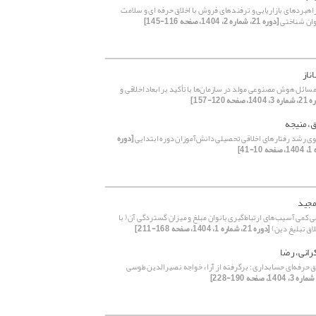
اهبردهای بازاریابی و ترفندهای فروش با اخلاق حرفه ای و سلامت
روان شناختی
[دوره 21، شماره 2، 1404، صفحه 116-145]
ناز
سائل هوش مصنوعی مولد در سازمان‌ها با تأکید بر ابعاد اخلاقی و
14، صفحه 120-157]
ق، منیجه
وی رشد رفتارهای اخلاقی تحصیلی دانش‌آموزان دوره ابتدایی
[دوره
مجید
 کمی آسیب‌های ارتباط‌گیری بانوان مبلغ و میزان گستردگی آن( با
لاق تبلیغ دین)
[دوره 21، شماره 1، 1404، صفحه 168-211]
رانی، رضا
اق حرفه‌ای حسابداری : برگرفته از آراء خواجه نصیرالدین طوسی