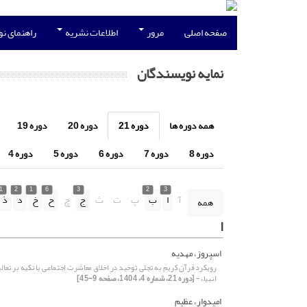
صفحه اصلی
مرور
اطلاعات نشریه
راهنمای ن
نمایه نویسندگان
همه دوره ها
دوره 21
دوره 20
دوره 19
دوره 8
دوره 7
دوره 6
دوره 5
دوره 4
1
2
1
6
3
2
3
آ
ا
ب
پ
ت
ث
ج
چ
ح
خ
د
ذ
همه
ا
اسپروز، مهدیه
رویکرد قرآن کریم به تجلی توحید در اخلاق معاشرت اجتماعی با تکیه بر تعال
انبیاء-
[دوره 21، شماره 4، 1404، صفحه 9-45]
امیدوار، عظیم