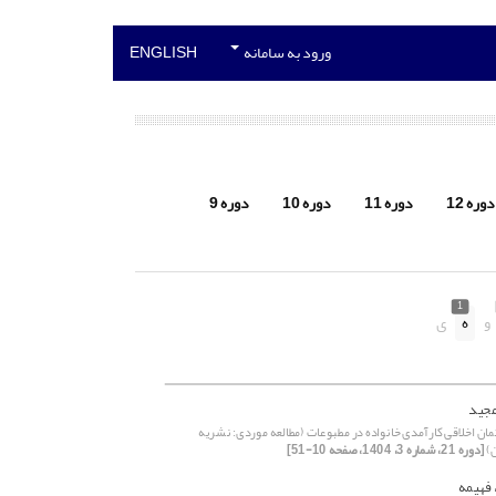
ورود به سامانه
ENGLISH
دوره 12
دوره 11
دوره 10
دوره 9
1
و
ه
ی
مجید
مان اخلاقی کارآمدی خانواده در مطبوعات (مطالعه موردی: نشریه
ن)
[دوره 21، شماره 3، 1404، صفحه 10-51]
 فهیمه