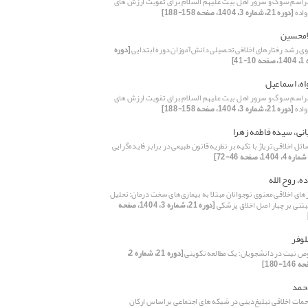
اسم سوگ و سرور اهل بیت علیهم السلام برای تقویت ارزش های
واده
[دوره 21، شماره 3، 1404، صفحه 158-188]
امحسین
وی رشد رفتارهای اخلاقی تحصیلی دانش‌آموزان دوره ابتدایی
[دوره
اه، اسماعیل
اسم سوگ و سرور اهل بیت علیهم السلام برای تقویت ارزش های
واده
[دوره 21، شماره 3، 1404، صفحه 158-188]
انی، سیده فاطمه زهرا
ل اخلاقی تریاژ با تکیه بر نظریه قانون طبیعی در برابر فایده‌گرایی
، روح الله
های اخلاقی معنوی نوجوانان مبتلا به بیماری‌های سخت درمان: تحلیل
بتنی بر چهار اصل اخلاق پزشکی
[دوره 21، شماره 3، 1404، صفحه
لوفر
ص نیت در دانشجویان: یک مطالعه تکوینی
[دوره 21، شماره 2،
محمد
حمات اخلاقی تبلیغ‌دینی در شبکه های اجتماعی براساس ارکان