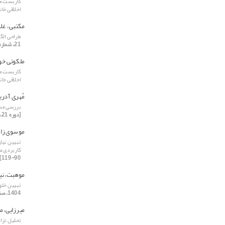
کاربست مر
اخلاقی خان
مکتبی، غل
طراحی الگ
21، شماره 1، 1404، صفحه 10-41]
ملکوتی خو
کاربست مر
اخلاقی خان
مُهری آدری
بررسی مسائ
[دوره 21، شماره 4، 1404، صفحه 46-72]
موسوی زاده
تبیین نیاز
کاربردی م
90-119]
موهبت، نی
تبیین خلو
1404، صفحه 146-180]
میرزایی، 
تحلیل تزا