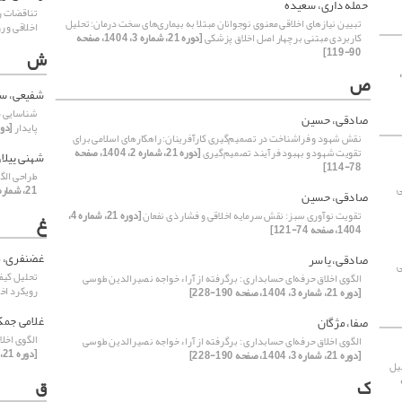
حمله داری، سعیده
تناقضات ر
تبیین نیازهای اخلاقی معنوی نوجوانان مبتلا به بیماری‌های سخت درمان: تحلیل
اخلاقی و 
کاربردی مبتنی بر چهار اصل اخلاق پزشکی
[دوره 21، شماره 3، 1404، صفحه
90-119]
ش
دوره 21،
ص
شفیعی، سا
شناسایی م
صادقی، حسین
پایدار
[دوره 21، شماره 3، 04
نقش شهود و فراشناخت در تصمیم‌گیری کارآفرینان: راهکارهای اسلامی برای
تقویت شهود و بهبود فرآیند تصمیم‌گیری
[دوره 21، شماره 2، 1404، صفحه
شهنی ییلا
78-114]
طراحی الگ
ی
21، شماره 1، 1404، صفحه 10-41]
صادقی، حسین
تقویت نوآوری سبز: نقش سرمایه اخلاقی و فشار ذی نفعان
[دوره 21، شماره 4،
غ
1404، صفحه 74-121]
غضنفری، 
صادقی، یاسر
ی
تحلیل کیفی
الگوی اخلاق حرفه‌ای حسابداری : برگرفته از آراء خواجه نصیرالدین طوسی
رویکرد اخ
[دوره 21، شماره 3، 1404، صفحه 190-228]
غلامی جمک
صفا، مژگان
الگوی اخل
الگوی اخلاق حرفه‌ای حسابداری : برگرفته از آراء خواجه نصیرالدین طوسی
[دوره 21، شماره 3، 1404، صفحه 190-228]
[دوره 21، شماره 3، 1404، صفحه 190-228]
لیل
ق
ه
ک