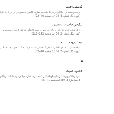
فاضلی، احمد
بررسی مسائل اخلاقی تریاژ با تکیه بر نظریه قانون طبیعی در برابر فایده‌گرا
[دوره 21، شماره 4، 1404، صفحه 46-72]
فکوری حاجی یار، حسین
واکاوی ضرورت طراحی برنامه درسی تربیت اخلاقی در دوره پیش دبستانی
[دوره 21، شماره 2، 1404، صفحه 182-212]
فولادی وندا، محمد
سقط جنین از منظر اخلاق اسلامی( تحلیلی انتقادی از رویکردها و ابعاد اخلاقی)
[دوره 21، شماره 2، 1404، صفحه 10-42]
ه
همتی، حمیده
طراحی الگوی رشد رفتارهای اخلاقی تحصیلی دانش‌آموزان دوره ابتدایی
[دور
21، شماره 1، 1404، صفحه 10-41]