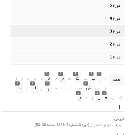
دوره 5
دوره 4
دوره 3
دوره 2
دوره 1
3
1
1
2
2
آ
ا
ب
پ
ت
ث
ج
چ
ح
خ
د
ذ
ر
ز
همه
1
1
2
2
ژ
س
ش
ص
ض
ط
ظ
ع
غ
ف
ق
ک
1
2
1
گ
ل
م
ن
و
ه
ی
ا
ارزش
بنیاد اخلاق از نگاه قرآن‏
[دوره 3، شماره 8، 1386، صفحه 30-53]
انسان