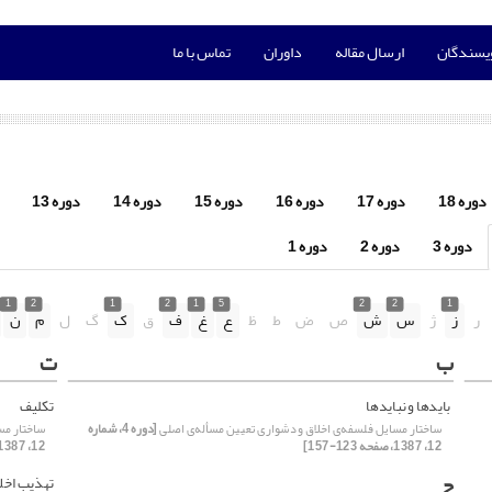
ویسندگان
ارسال مقاله
داوران
تماس با ما
دوره 18
دوره 17
دوره 16
دوره 15
دوره 14
دوره 13
دوره 3
دوره 2
دوره 1
1
2
1
2
1
5
2
2
1
ر
ز
ژ
س
ش
ص
ض
ط
ظ
ع
غ
ف
ق
ک
گ
ل
م
ن
ب
ت
بایدها و نبایدها
تکلیف
ساختار مسایل فلسفه‌ی اخلاق و دشواری تعیین مسأله‌‌‌ی‌ اصلی
[دوره 4، شماره
ساختار مسا
12، 1387، صفحه 123-157]
12، 1387، صفحه 123-157]
ج
تهذیب اخل