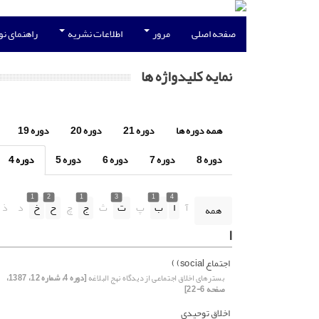
صفحه اصلی
مرور
اطلاعات نشریه
راهنمای ن
نمایه کلیدواژه ها
همه دوره ها
دوره 21
دوره 20
دوره 19
دوره 8
دوره 7
دوره 6
دوره 5
دوره 4
1
2
1
3
1
4
آ
ا
ب
پ
ت
ث
ج
چ
ح
خ
د
ذ
همه
ا
اجتماع social) )
بسترهای اخلاق اجتماعی از دیدگاه نهج البلاغه
[دوره 4، شماره 12، 1387،
صفحه 6-22]
اخلاق توحیدی