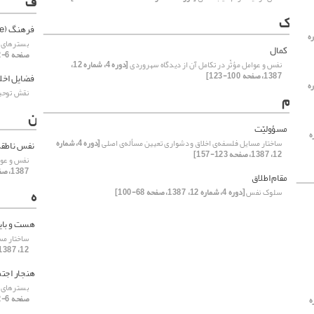
ف
ک
فرهنگ (culture)
ماره
بسترهای اخ
کمال
صفحه 6-22]
نفس و عوامل مؤثّر در تکامل آن از دیدگاه سهروردی
[دوره 4، شماره 12،
1387، صفحه 100-123]
فضایل اخلا
ماره
نقش توحید
م
ن
مسؤولیّت
اره
ساختار مسایل فلسفه‌ی اخلاق و دشواری تعیین مسأله‌‌‌ی‌ اصلی
[دوره 4، شماره
نفس ناطقه
12، 1387، صفحه 123-157]
نفس و عوا
1387، صفحه 100-123]
مقام اطلاق
ه
سلوک نفس
[دوره 4، شماره 12، 1387، صفحه 68-100]
هست و بای
ساختار مسا
12، 1387، صفحه 123-157]
هنجار اجتماعی.(ay
بسترهای اخ
صفحه 6-22]
اره