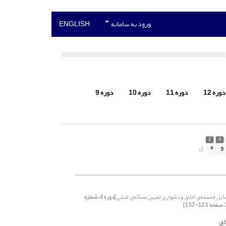
ورود به سامانه
ENGLISH
دوره 12
دوره 11
دوره 10
دوره 9
2
4
و
ه
ی
یل فلسفه‌ی اخلاق و دشواری تعیین مسأله‌‌‌ی‌ اصلی
[دوره 4، شماره
اق