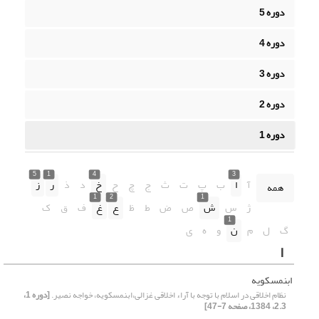
دوره 5
دوره 4
دوره 3
دوره 2
دوره 1
5
1
4
3
آ
ا
ب
پ
ت
ث
ج
چ
ح
خ
د
ذ
ر
ز
همه
1
2
1
ژ
س
ش
ص
ض
ط
ظ
ع
غ
ف
ق
ک
1
گ
ل
م
ن
و
ه
ی
ا
ابن‏مسکویه
نظام اخلاقی در اسلام با توجه با آراء اخلاقی غزالی،ابن‏مسکویه، خواجه نصیر.
[دوره 1،
2.3، 1384، صفحه 7-47]