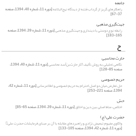
جامعه
راهکار‌های گریز از گرداب فتنه از دیدگاه نهج‌البلاغه
[دوره 11، شماره 40، 1394، صفحه
37-67]
جهت‌گیری مذهبی
رابطه نوع دوستی با دینداری و جهت‌گیری مذهبی
[دوره 11، شماره 39، 1394، صفحه
165-183]
ح
حارث محاسبی
نگاهی تحلیلی به روش تألیف آثار حارث‌بن‌أسد محاسبی
[دوره 11، شماره 40، 1394،
صفحه 85-128]
حریم خصوصی
حل تعارض میان دو اصل احترام به حریم خصوصی و اطلاعرسانی
[دوره 11، شماره 42،
1394، صفحه 221-253]
حسّ
اخلاص، مناط اصلی بین دین و اخلاق
[دوره 11، شماره 39، 1394، صفحه 65-85]
حضرت علی (ع)
واکاوی مفهوم تبعیض نژادی و راهبردهای مقابله با آن بر مبنای فرمایشات حضرت علی
[دوره 11، شماره 42، 1394، صفحه 105-133]