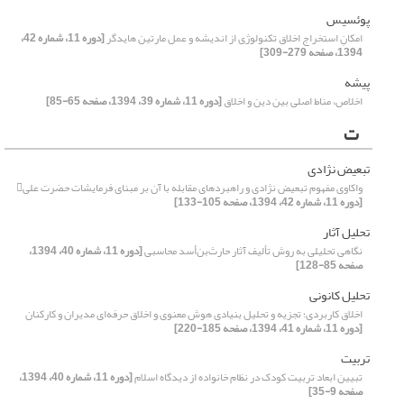
پوئسیس
امکانِ استخراج اخلاق تکنولوژی از اندیشه و عمل مارتین هایدگر
[دوره 11، شماره 42،
1394، صفحه 279-309]
پیشه
اخلاص، مناط اصلی بین دین و اخلاق
[دوره 11، شماره 39، 1394، صفحه 65-85]
ت
تبعیض نژادی
واکاوی مفهوم تبعیض نژادی و راهبردهای مقابله با آن بر مبنای فرمایشات حضرت علی
[دوره 11، شماره 42، 1394، صفحه 105-133]
تحلیل آثار
نگاهی تحلیلی به روش تألیف آثار حارث‌بن‌أسد محاسبی
[دوره 11، شماره 40، 1394،
صفحه 85-128]
تحلیل کانونی
اخلاق کاربردی؛ تجزیه و تحلیل بنیادی هوش معنوی و اخلاق حرفه‌ای مدیران و کارکنان
[دوره 11، شماره 41، 1394، صفحه 185-220]
تربیت
تبیین ابعاد تربیت کودک در نظام خانواده از دیدگاه اسلام
[دوره 11، شماره 40، 1394،
صفحه 9-35]