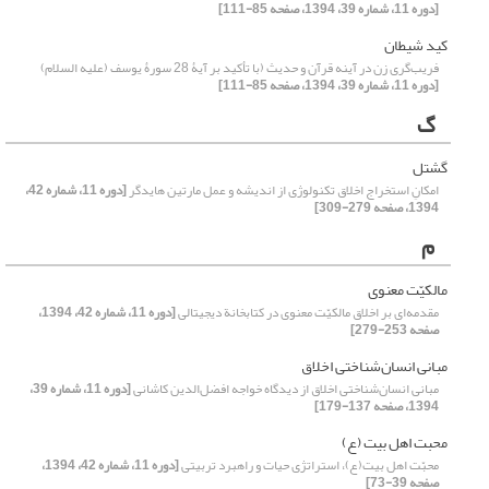
[دوره 11، شماره 39، 1394، صفحه 85-111]
کید شیطان
فریب‌گری زن در آینه قرآن و حدیث (با تأکید بر آیۀ 28 سورۀ یوسف (علیه السلام)
[دوره 11، شماره 39، 1394، صفحه 85-111]
گ
گشتل
امکانِ استخراج اخلاق تکنولوژی از اندیشه و عمل مارتین هایدگر
[دوره 11، شماره 42،
1394، صفحه 279-309]
م
مالکیّت معنوی
مقدمه‌ای بر اخلاق مالکیّت معنوی در کتابخانة دیجیتالی
[دوره 11، شماره 42، 1394،
صفحه 253-279]
مبانی انسان‌شناختی اخلاق
مبانی انسان‌شناختی اخلاق از دیدگاه خواجه افضل‌الدین کاشانی
[دوره 11، شماره 39،
1394، صفحه 137-179]
محبت اهل بیت (ع)
محبّت اهل بیت(ع)، استراتژی حیات و راهبرد تربیتی
[دوره 11، شماره 42، 1394،
صفحه 39-73]