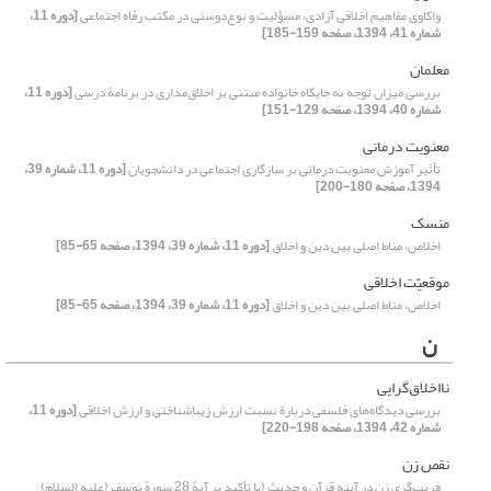
واکاوی مفاهیم اخلاقیِ آزادی، مسؤلیت و نوع‌دوستی در مکتب رفاه اجتماعی
[دوره 11،
شماره 41، 1394، صفحه 159-185]
معلمان
بررسی میزان توجه به جایگاه خانواده مبتنی بر اخلاق‌مداری در برنامۀ درسی
[دوره 11،
شماره 40، 1394، صفحه 129-151]
معنویت درمانی
تأثیر آموزش معنویت درمانی بر سازگاری اجتماعی در دانشجویان
[دوره 11، شماره 39،
1394، صفحه 180-200]
منسک
اخلاص، مناط اصلی بین دین و اخلاق
[دوره 11، شماره 39، 1394، صفحه 65-85]
موقعیّت اخلاقی
اخلاص، مناط اصلی بین دین و اخلاق
[دوره 11، شماره 39، 1394، صفحه 65-85]
ن
نااخلاق‌گرایی
بررسی دیدگاه‌های فلسفی دربارة نسبت ارزش زیباشناختی و ارزش اخلاقی
[دوره 11،
شماره 42، 1394، صفحه 198-220]
نقص زن
فریب‌گری زن در آینه قرآن و حدیث (با تأکید بر آیۀ 28 سورۀ یوسف (علیه السلام)