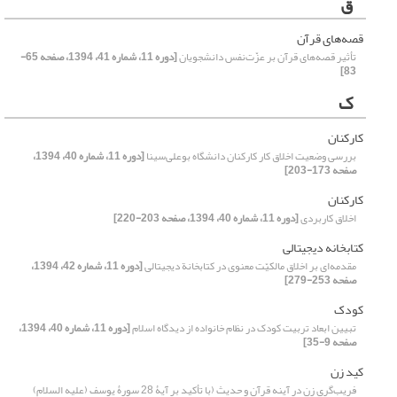
ق
قصه‌های قرآن
تأثیر قصه‌های قرآن بر عزّت‌نفس دانشجویان
[دوره 11، شماره 41، 1394، صفحه 65-
83]
ک
کارکنان
بررسی وضعیت اخلاق کار کارکنان دانشگاه بوعلی‌سینا
[دوره 11، شماره 40، 1394،
صفحه 173-203]
کارکنان
اخلاق کاربردی
[دوره 11، شماره 40، 1394، صفحه 203-220]
کتابخانه دیجیتالی
مقدمه‌ای بر اخلاق مالکیّت معنوی در کتابخانة دیجیتالی
[دوره 11، شماره 42، 1394،
صفحه 253-279]
کودک
تبیین ابعاد تربیت کودک در نظام خانواده از دیدگاه اسلام
[دوره 11، شماره 40، 1394،
صفحه 9-35]
کید زن
فریب‌گری زن در آینه قرآن و حدیث (با تأکید بر آیۀ 28 سورۀ یوسف (علیه السلام)