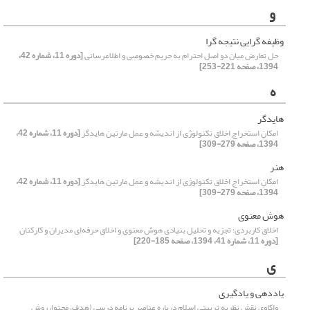
و
وظیفه گرایی نتیجه گرا
حل تعارض میان دو اصل احترام به حریم خصوصی و اطلاعرسانی
[دوره 11، شماره 42،
1394، صفحه 221-253]
ه
هایدگر
امکانِ استخراج اخلاق تکنولوژی از اندیشه و عمل مارتین هایدگر
[دوره 11، شماره 42،
1394، صفحه 279-309]
هنر
امکانِ استخراج اخلاق تکنولوژی از اندیشه و عمل مارتین هایدگر
[دوره 11، شماره 42،
1394، صفحه 279-309]
هوش معنوی
اخلاق کاربردی؛ تجزیه و تحلیل بنیادی هوش معنوی و اخلاق حرفه‌ای مدیران و کارکنان
[دوره 11، شماره 41، 1394، صفحه 185-220]
ی
یاددهی و یادگیری
واکاوی نقش نظریه تربیتی اسلام درباره عناصر برنامه درسی (هدف، محتوا، روش