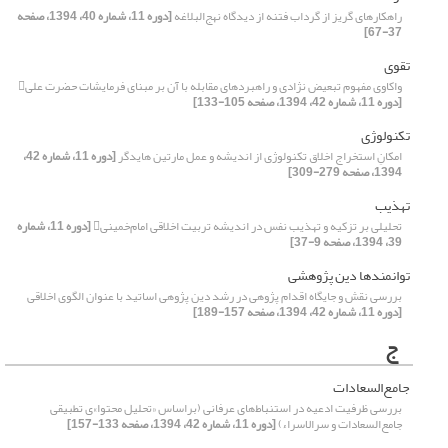
راهکار‌های گریز از گرداب فتنه از دیدگاه نهج‌البلاغه
[دوره 11، شماره 40، 1394، صفحه
37-67]
تقوی
واکاوی مفهوم تبعیض نژادی و راهبردهای مقابله با آن بر مبنای فرمایشات حضرت علی
[دوره 11، شماره 42، 1394، صفحه 105-133]
تکنولوژی
امکانِ استخراج اخلاق تکنولوژی از اندیشه و عمل مارتین هایدگر
[دوره 11، شماره 42،
1394، صفحه 279-309]
تهذیب
تحلیلی بر تزکیه و تهذیب نفس در اندیشه تربیت اخلاقی امام‌خمینی
[دوره 11، شماره
39، 1394، صفحه 9-37]
توانمندها دین پژوهشی
بررسی نقش و جایگاه اقدام پژوهی در رشد دین پژوهی اساتید با عنوان الگوی اخلاقی
[دوره 11، شماره 42، 1394، صفحه 157-189]
ج
جامع‌السعادات
بررسی ظرفیت ادعیه در استنباط‌های عرفانی (بر‌اساس «تحلیل محتوا»ی تطبیقی
جامع‌السعادات و سرالاسراء)
[دوره 11، شماره 42، 1394، صفحه 133-157]