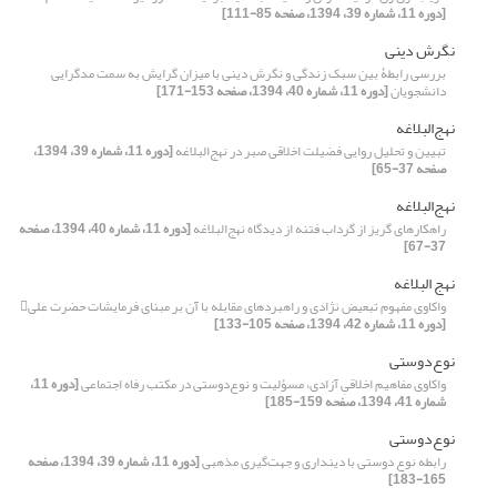
[دوره 11، شماره 39، 1394، صفحه 85-111]
نگرش دینی
بررسی رابطۀ بین سبک زندگی و نگرش دینی با میزان گرایش به سمت مدگرایی
دانشجویان
[دوره 11، شماره 40، 1394، صفحه 153-171]
نهج‌البلاغه
تبیین و تحلیل روایی فضیلت اخلاقی صبر در نهج‌البلاغه
[دوره 11، شماره 39، 1394،
صفحه 37-65]
نهج‌البلاغه
راهکار‌های گریز از گرداب فتنه از دیدگاه نهج‌البلاغه
[دوره 11، شماره 40، 1394، صفحه
37-67]
نهج البلاغه
واکاوی مفهوم تبعیض نژادی و راهبردهای مقابله با آن بر مبنای فرمایشات حضرت علی
[دوره 11، شماره 42، 1394، صفحه 105-133]
نوع‌دوستی
واکاوی مفاهیم اخلاقیِ آزادی، مسؤلیت و نوع‌دوستی در مکتب رفاه اجتماعی
[دوره 11،
شماره 41، 1394، صفحه 159-185]
نوع‌دوستی
رابطه نوع دوستی با دینداری و جهت‌گیری مذهبی
[دوره 11، شماره 39، 1394، صفحه
165-183]