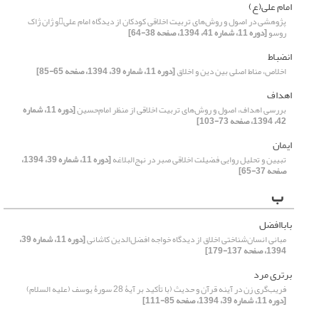
امام علی(ع)
پژوهشی در اصول و روش‌های تربیت اخلاقی کودکان از دیدگاه امام علیو ژان ژاک
روسو
[دوره 11، شماره 41، 1394، صفحه 38-64]
انضباط
اخلاص، مناط اصلی بین دین و اخلاق
[دوره 11، شماره 39، 1394، صفحه 65-85]
اهداف
بررسی اهداف، اصول و روش‌های تربیت اخلاقی از منظر امام‌حسین
[دوره 11، شماره
42، 1394، صفحه 73-103]
ایمان
تبیین و تحلیل روایی فضیلت اخلاقی صبر در نهج‌البلاغه
[دوره 11، شماره 39، 1394،
صفحه 37-65]
ب
باباافضل
مبانی انسان‌شناختی اخلاق از دیدگاه خواجه افضل‌الدین کاشانی
[دوره 11، شماره 39،
1394، صفحه 137-179]
برتری مرد
فریب‌گری زن در آینه قرآن و حدیث (با تأکید بر آیۀ 28 سورۀ یوسف (علیه السلام)
[دوره 11، شماره 39، 1394، صفحه 85-111]