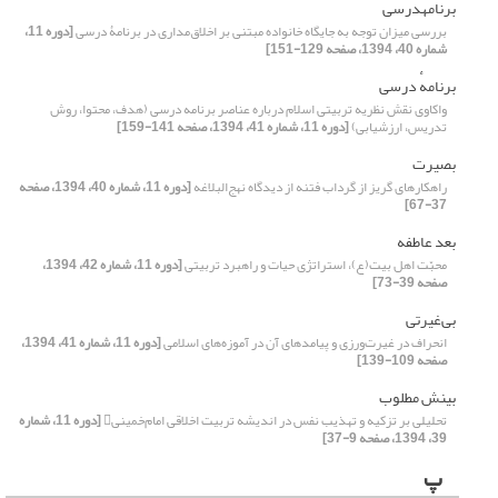
برنامهدرسی
بررسی میزان توجه به جایگاه خانواده مبتنی بر اخلاق‌مداری در برنامۀ درسی
[دوره 11،
شماره 40، 1394، صفحه 129-151]
برنامهٔ ‌درسی
واکاوی نقش نظریه تربیتی اسلام درباره عناصر برنامه درسی (هدف، محتوا، روش
تدریس، ارزشیابی)
[دوره 11، شماره 41، 1394، صفحه 141-159]
بصیرت
راهکار‌های گریز از گرداب فتنه از دیدگاه نهج‌البلاغه
[دوره 11، شماره 40، 1394، صفحه
37-67]
بعد عاطفه
محبّت اهل بیت(ع)، استراتژی حیات و راهبرد تربیتی
[دوره 11، شماره 42، 1394،
صفحه 39-73]
بی‌غیرتی
انحراف در غیرت‌ورزی و پیامدهای آن در آموزه‌های اسلامی
[دوره 11، شماره 41، 1394،
صفحه 109-139]
بینش مطلوب
تحلیلی بر تزکیه و تهذیب نفس در اندیشه تربیت اخلاقی امام‌خمینی
[دوره 11، شماره
39، 1394، صفحه 9-37]
پ