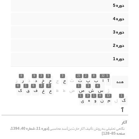
دوره 5
دوره 4
دوره 3
دوره 2
دوره 1
9
9
3
5
3
21
2
8
32
5
آ
ا
ب
پ
ت
ث
ج
چ
ح
خ
د
ذ
ر
ز
همه
6
1
6
3
3
1
1
4
ژ
س
ش
ص
ض
ط
ظ
ع
غ
ف
ق
ک
1
3
1
8
13
1
گ
ل
م
ن
و
ه
ی
آ
آثار
نگاهی تحلیلی به روش تألیف آثار حارث‌بن‌أسد محاسبی
[دوره 11، شماره 40، 1394،
صفحه 85-128]