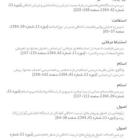
بررسی دیدگاه‌های فلسفی دربارة نسبت ارزش زیباشناختی و ارزش اخلاقی
[دوره 11،
شماره 42، 1394، صفحه 198-220]
استقامت
تبیین و تحلیل روایی فضیلت اخلاقی صبر در نهج‌البلاغه
[دوره 11، شماره 39، 1394،
صفحه 37-65]
استنباط عرفانی
بررسی ظرفیت ادعیه در استنباط‌های عرفانی (بر‌اساس «تحلیل محتوا»ی تطبیقی
جامع‌السعادات و سرالاسراء)
[دوره 11، شماره 42، 1394، صفحه 133-157]
اسلام
واکاوی نقش نظریه تربیتی اسلام درباره عناصر برنامه درسی (هدف، محتوا، روش
تدریس، ارزشیابی)
[دوره 11، شماره 41، 1394، صفحه 141-159]
اسلام
بررسی مقایسه‌ای مبانی تربیت و فرزند‌پروری از دیدگاه روانشناسی و اسلام
[دوره 11،
شماره 39، 1394، صفحه 111-137]
اصول
پژوهشی در اصول و روش‌های تربیت اخلاقی کودکان از دیدگاه امام علیو ژان ژاک
روسو
[دوره 11، شماره 41، 1394، صفحه 38-64]
اصول
بررسی اهداف، اصول و روش‌های تربیت اخلاقی از منظر امام‌حسین
[دوره 11، شماره