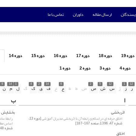
ویسندگان
ارسال مقاله
داوران
تماس با ما
دوره 19
دوره 18
دوره 17
دوره 16
دوره 15
دوره 14
دوره 4
دوره 3
دوره 2
دوره 1
9
14
1
4
2
14
6
2
5
12
1
12
ر
ز
ژ
س
ش
ص
ض
ط
ظ
ع
غ
ف
ق
ک
گ
ل
م
ن
ا
ب
اثربخشی
بخشایش
اخلاق حرفه ای در اسلام و رابطه آن با اثربخشی مدیران آموزشی
[دوره 13،
رابطۀ‌ سا
شماره 47، 1396، صفحه 167-187]
اساس مطال
شماره 48، 1396، صفحه 47-63]
اخلاق