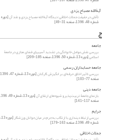
شماره 47، 1396، صفحه 167-187]
آیة‌الله مصباح یزدی
تأمّلی در حقیقت جملات اخلاقی؛ دیدگاه آیة‏الله مصباح یزدی و نقد آن
شماره 48، 1396، صفحه 31-49]
ج
جامعه
بررسی نقش عوامل خانوادگی در تشدید آسیبهای فضای مجازی در جامعۀ
اسلامی
[دوره 13، شماره 50، 1396، صفحه 185-209]
جامعه حسابداران رسمی
بررسی تاثیر اخلاق حرفه‌ای بر انگیزش کارکنان
[د
صفحه 77-103]
جامعه دینی
بازنمای جامعۀ تربیت‌پذیر و شیوه‌های ارتقای آن
صفحه 117-141]
جرایم
بررسی ارتباط دینداری با ارتکاب به جرم در میان جوانان ورزشکار
[دوره 13،
شماره 49، 1396، صفحه 163-179]
جملات اخلاقی
تأمّلی در حقیقت جملات اخلاقی؛ دیدگاه آیة‏الله مصباح یزدی و نقد آن