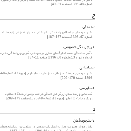
شماره 48، 1396، صفحه 31-49]
ح
حرفه ای
اخلاق حرفه ای در اسلام و رابطه آن با اثربخشی مدیران آموزشی
[دوره 13،
شماره 47، 1396، صفحه 167-187]
حریم زندگی خصوصی
تأثیرات اخلاقی استفاده از فضای مجازی بر پیوند زناشویی و روابط فرزندان د
خانواده
[دوره 13، شماره 50، 1396، صفحه 11-37]
حسابداری
اخلاق حرفه‌‌‌‌‌ای، فرهنگ سازمانی، مدرّسان، حسابداری.
[دوره 13، شماره 48،
1396، صفحه 179-209]
حسابرسی
شناسایی و رتبه‌‌‌‌‌بندی ارزش‌های اخلاقی در حسابرسی از دیدگاه اسلام با
رویکرد TOPSIS فازی
[دوره 13، شماره 48، 1396، صفحه 179-209]
د
دانشجومعلّمان
نقش هوش معنوی و عمل به اعتقادات مذهبی در سلامت روان دانشجومعلّما