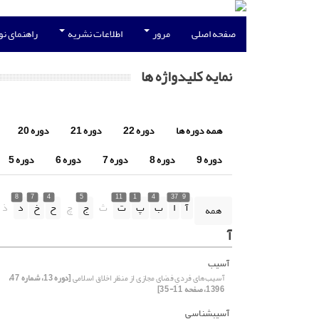
صفحه اصلی
مرور
اطلاعات نشریه
راهنمای ن
نمایه کلیدواژه ها
همه دوره ها
دوره 22
دوره 21
دوره 20
دوره 9
دوره 8
دوره 7
دوره 6
دوره 5
8
7
4
5
11
1
4
37
9
آ
ا
ب
پ
ت
ث
ج
چ
ح
خ
د
ذ
همه
آ
آسیب
آسیب‌های فردیِ فضای مجازی از منظر اخلاق اسلامی
[دوره 13، شماره 47،
1396، صفحه 11-35]
آسیبشناسی