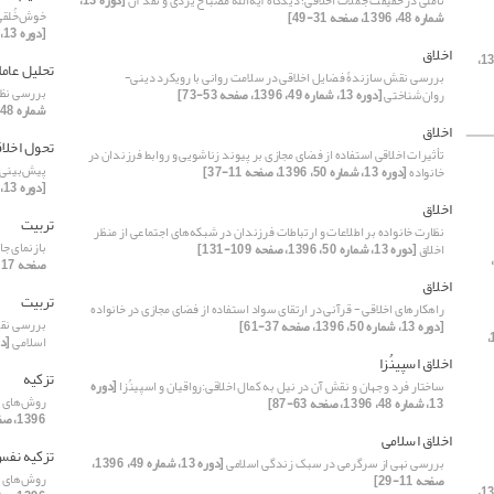
تأمّلی در حقیقت جملات اخلاقی؛ دیدگاه آیة‏الله مصباح یزدی و نقد آن
[دوره 13،
خوش‌خُلقی
شماره 48، 1396، صفحه 31-49]
[دوره 13، شماره 49، 1396، صفحه 29-53]
اخلاق
[دوره 13،
تحلیل عامل
بررسی نقش سازندۀ فضایل اخلاقی در سلامت روانی با رویکرد دینی-
بررسی نظر
روان‌شناختی
[دوره 13، شماره 49، 1396، صفحه 53-73]
شماره 48، 1396، صفحه 157-179]
اخلاق
تحول اخلا
تأثیرات اخلاقی استفاده از فضای مجازی بر پیوند زناشویی و روابط فرزندان در
پیش‌بینی 
خانواده
[دوره 13، شماره 50، 1396، صفحه 11-37]
[دوره 13، شماره 47، 1396، صفحه 127-145]
اخلاق
تربیت
نظارت خانواده بر اطلاعات و ارتباطات فرزندان در شبکه‌های اجتماعی از منظر
بازنمای جا
اخلاق
[دوره 13، شماره 50، 1396، صفحه 109-131]
وره 13، شماره 47، 1396،
صفحه 117-141]
اخلاق
تربیت
راهکارهای اخلاقی - قرآنی در ارتقای سواد استفاده از فضای مجازی در خانواده
بررسی نقش
[دوره 13، شماره 50، 1396، صفحه 37-61]
[دوره 13، شماره 49، 1396،
اسلامی
[دوره 13، شماره
اخلاق اسپینُزا
تزکیه
ساختار فرد و جهان و نقش آن در نیل به کمال اخلاقی:رواقیان و اسپینُزا
[دوره
روش‌های کل
13، شماره 48، 1396، صفحه 63-87]
1396، صفحه 1-1]
اخلاق اسلامی
تزکیه نف
بررسی نهی از سرگرمی در سبک زندگی اسلامی
[دوره 13، شماره 49، 1396،
روش‌های کل
صفحه 11-29]
[دوره 13،