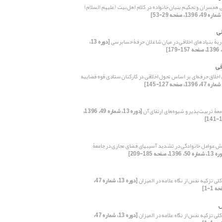
 همسران و تحکیم بنیان خانواده در کلام اهل‌بیت (علیهم السلام)
ی
یۀ‌ بنیادهای اخلاقی در میان شاغلان حرفۀ‌ حسابرسی
[دوره 13،
قی
اخلاق حرفه‌ای بر اساس تحول اخلاقی در کارکنان ستادی قوه قضاییه
معۀ تربیت‌پذیر و شیوه‌های ارتقای آن
[دوره 13، شماره 49، 1396،
 عوامل خانوادگی در تشدید آسیبهای فضای مجازی در جامعۀ
 50، 1396، صفحه 185-209]
ی تزکیه نفس از نگاه علامه در المیزان
[دوره 13، شماره 47،
س
ی تزکیه نفس از نگاه علامه در المیزان
[دوره 13، شماره 47،