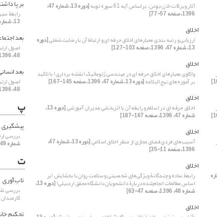
بر پا داش
آثار وبرکات«اذن»بودن، براساس آیه 61 سوره توبه
[دوره 13، شماره 47،
1396، صفحه 57-77]
رابطۀ سیر
13، شماره 49، 1396، صفحه 73-91]
اخلاق
بعد اجتما
ارزیابی و رتبه بندی معیارهای اخلاق حرفه ای و ارتباط آن با رضایت شغلی
[دوره
13، شماره 47، 1396، صفحه 103-127]
اصول ارتب
48، 1396، صفحه 11-29]
اخلاق
بعد انسانی
واکاوی معیارهای اخلاق حرفه ای در مهندسی ژئوماتیک (نقشه برداری) با تاکید
بر آموزه های نهج البلاغه
[دوره 13، شماره 47، 1396، صفحه 145-167]
اصول ارتب
48، 1396، صفحه 11-29]
اخلاق
پ
اخلاق حرفه ای در اسلام و رابطه آن با اثربخشی مدیران آموزشی
[دوره 13،
شماره 47، 1396، صفحه 167-187]
پیشگیری
اخلاق
بررسی ارتب
آسیب‌های فردیِ فضای مجازی از منظر اخلاق اسلامی
[دوره 13، شماره 47،
شماره 49، 1396، صفحه 163-179]
1396، صفحه 11-35]
ت
اخلاق
 شماره
رابطۀ‌ ساده و چندگانۀ‌ ویژگی‌های شخصیتی و سلامت روان با بخشایش (بر
تاب‌آوری
اساس مطالعات انجام‌شده دربارۀ‌ دانشجویان دانشگاه محقق اردبیلی)
[دوره 13،
بررسی نقش
شماره 48، 1396، صفحه 47-63]
کارمندان 
اخلاق
تحکیم خان