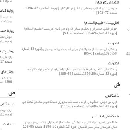
خانواده
[دوره 13، شم
انگیزش کارکنان
[دوره 13، شماره 49، 1396،
بررسی تاثیر اخلاق حرفه‌ای بر انگیزش کارکنان
[دوره 13، شماره 47، 1396،
روابط کلام
صفحه 77-103]
بررسی نقش
روان‌شناخ
اهل‌بیت (علیهم السلام)
ن
خوش‌خُلقی همسران و تحکیم بنیان خانواده در کلام اهل‌بیت (علیهم السلام)
روابط همس
[دوره 13، شماره 49، 1396، صفحه 29-53]
خوش‌خُلقی
[دوره 13، شماره 49، 1396، صفحه 29-53]
اینترنت
راهکارهای صیانت از خانواده در برابر آسیب‌های فضای مجازی
[دوره 13، شماره
روش پژوه
[دوره 13،
50، 1396، صفحه 61-85]
بازنمای جا
صفحه 117-141]
اینترنت
راهکارهای اخلاقی برای مقابله با آسیب‌های بافتی اینترنت در نهاد خانواده
روش‌های ک
[دوره 13، شماره 50، 1396، صفحه 161-185]
روش‌های کل
ش
1396، صفحه 1-1]
ص
ه
شامگاهی
ارزیابی هوش اخلاقی در افراد با تیپ شبانه‌روزیِ صبحگاهی و میانه و شامگاهی
صبحگاهی
[دوره 13، شماره 48، 1396، صفحه 87-111]
ارزیابی هو
[دوره 13، شماره 48، 1396، صفحه 87-111]
شبکه‌های اجتماعی
شناسایی آسیبهای اخلاقی و خانوادگی استفاده از شبکههای اجتماعی مجازی در
صداقت
میان فرزندان پسر شهر اصفهان
[دوره 13، شماره 50، 1396، صفحه 85-109]