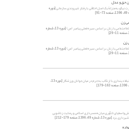
تن حق و عدل
ت نیکو به‌منزلۀ یک اصل اخلاقی با رفتار شهروندی سازمانی
[دوره
عی زن
اط اجتماعی با زنان بر اساس سیره فعلی پیامبر (ص)
[دوره 13، شماره
 زن
اط اجتماعی با زنان بر اساس سیره فعلی پیامبر (ص)
[دوره 13، شماره
اط دینداری با ارتکاب به جرم در میان جوانان ورزشکار
[دوره 13،
 واسطهای تابآوری میان همسرداری اسلامی و رضایت زناشویی
شهرداری یزد
[دوره 13، شماره 49، 1396، صفحه 179-212]
واده