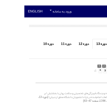
ورود به سامانه
ENGLISH
دوره 13
دوره 12
دوره 11
دوره 10
5
2
و
ه
ی
ده و چندگانۀ‌ ویژگی‌های شخصیتی و سلامت روان با بخشایش (بر
عات انجام‌شده دربارۀ‌ دانشجویان دانشگاه محقق اردبیلی)
[دوره 13،