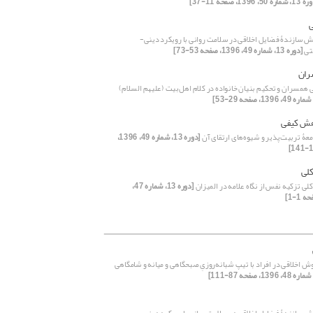
اره 50، 1396، صفحه 11-37]
ی
 سازندۀ فضایل اخلاقی در سلامت روانی با رویکرد دینی-
تی
[دوره 13، شماره 49، 1396، صفحه 53-73]
ران
 همسران و تحکیم بنیان خانواده در کلام اهل‌بیت (علیهم السلام)
ش کیفی
معۀ تربیت‌پذیر و شیوه‌های ارتقای آن
[دوره 13، شماره 49، 1396،
لی
ی تزکیه نفس از نگاه علامه در المیزان
[دوره 13، شماره 47،
ش اخلاقی در افراد با تیپ شبانه‌روزیِ صبحگاهی و میانه و شامگاهی