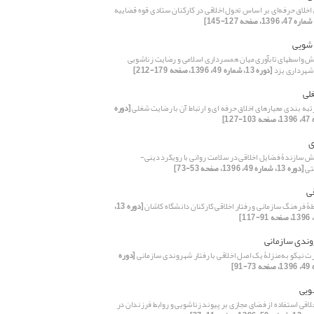
اخلاق حرفه‌ای بر اساس تحول اخلاقی در کارکنان ستادی قوه قضاییه
شویی
 واسطهای تابآوری میان همسرداری اسلامی و رضایت زناشویی
شهرداری یزد
[دوره 13، شماره 49، 1396، صفحه 179-212]
لی
رتبه بندی معیارهای اخلاق حرفه ای و ارتباط آن با رضایت شغلی
[دوره
ی
 سازندۀ فضایل اخلاقی در سلامت روانی با رویکرد دینی-
تی
[دوره 13، شماره 49، 1396، صفحه 53-73]
قی
ۀ فرهنگ سازمانی و رفتار اخلاقی کارکنان دانشگاه کاشان
[دوره 13،
وندی سازمانی
ت نیکو به‌منزلۀ یک اصل اخلاقی با رفتار شهروندی سازمانی
[دوره
ویی
لاقی استفاده از فضای مجازی بر پیوند زناشویی و روابط فرزندان در