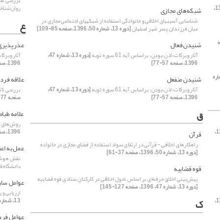
بررسی نقش
[دوره 13،
روان‌شناخ
شبکه‌های مجازی
شناسایی آسیبهای اخلاقی و خانوادگی استفاده از شبکههای اجتماعی مجازی در
ع
میان فرزندان پسر شهر اصفهان
[دوره 13، شماره 50، 1396، صفحه 85-109]
شنیدن فعال
عذر پذیری
آثار وبرکات«اذن»بودن، براساس آیه 61 سوره توبه
[دوره 13، شماره 47،
آثار وبرکات«ا
1396، صفحه 57-77]
1396، صفحه 57-77]
، شماره
شنیدن منفعل
علاقه فرد
آثار وبرکات«اذن»بودن، براساس آیه 61 سوره توبه
[دوره 13، شماره 47،
بررسی تاث
1396، صفحه 57-77]
صفحه 77-103]
ق
علامه طباط
روش‌های کل
[دوره 13،
1396، صفحه 1-1]
قرآن
راهکارهای اخلاقی - قرآنی در ارتقای سواد استفاده از فضای مجازی در خانواده
عمل به اع
[دوره 13، شماره 50، 1396، صفحه 37-61]
نقش هوش م
دانشگاه ف
قوه قضاییه
پیش‌بینی اخلاق حرفه‌ای بر اساس تحول اخلاقی در کارکنان ستادی قوه قضاییه
عوامل ساز
[دوره 13، شماره 47، 1396، صفحه 127-145]
ارزیابی و 
[دوره 13،
ک
13، شماره 47، 1396، صفحه 103-127]
عوامل فر