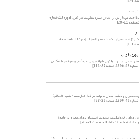
ن و مرد
اط اجتماعی با زنان بر اساس سیره فعلی پیامبر (ص)
[دوره 13، شماره
اق
ی تزکیه نفس از نگاه علامه در المیزان
[دوره 13، شماره 47،
روزی خواب
ش اخلاقی در افراد با تیپ شبانه‌روزیِ صبحگاهی و میانه و شامگاهی
 همسران و تحکیم بنیان خانواده در کلام اهل‌بیت (علیهم السلام)
 عوامل خانوادگی در تشدید آسیبهای فضای مجازی در جامعۀ
 50، 1396، صفحه 185-209]