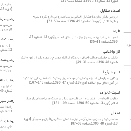
[دوره 13، شماره 48، 1396، صفحه 111-135]
پیش‌بینی 
[دوره 13، شماره 47، 1396، صفحه 127-145]
اعتماد متقابل
بررسی نقش سازندۀ فضایل اخلاقی در سلامت روانی با رویکرد دینی-
رضایت زنا
روان‌شناختی
[دوره 13، شماره 49، 1396، صفحه 53-73]
بررسی نقش
کارمندان 
افراط
آسیب‌های فردیِ فضای مجازی از منظر اخلاق اسلامی
[دوره 13، شماره 47،
رضایت شغ
1396، صفحه 11-35]
، شماره
ارزیابی و 
13، شماره 47، 1396، صفحه 103-127]
الزام اخلاقی
تأمّلی در حقیقت جملات اخلاقی؛ دیدگاه آیة‏الله مصباح یزدی و نقد آن
[دوره 13،
رضایتمند
شماره 48، 1396، صفحه 31-49]
بررسی نقش
روان‌شناخ
امام علی(ع)
[دوره 13، شماره 49، 1396،
واکاوی معیارهای اخلاق حرفه ای در مهندسی ژئوماتیک (نقشه برداری) با تاکید
رفتار اخلا
بر آموزه های نهج البلاغه
[دوره 13، شماره 47، 1396، صفحه 145-167]
تحلیل رابط
شماره 49، 1396، صفحه 91-117]
امنیت خانواده
نظارت خانواده بر اطلاعات و ارتباطات فرزندان در شبکه‌های اجتماعی از منظر
رفتار شهر
اخلاق
[دوره 13، شماره 50، 1396، صفحه 109-131]
رابطۀ سیر
13، شماره 49، 1396، صفحه 73-91]
انفعال
[دوره 13، شماره 49، 1396،
ساختار فرد و جهان و نقش آن در نیل به کمال اخلاقی:رواقیان و اسپینُزا
[دوره
روابط زناش
13، شماره 48، 1396، صفحه 63-87]
تأثیرات اخ