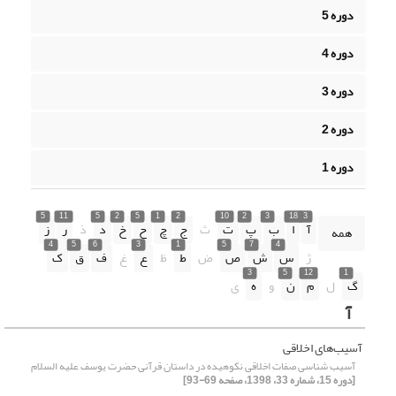
دوره 5
دوره 4
دوره 3
دوره 2
دوره 1
5
11
5
2
5
1
2
10
2
3
18
3
آ
ا
ب
پ
ت
ث
ج
چ
ح
خ
د
ذ
ر
ز
همه
4
5
6
3
1
5
7
4
ژ
س
ش
ص
ض
ط
ظ
ع
غ
ف
ق
ک
3
5
12
1
گ
ل
م
ن
و
ه
ی
آ
آسیب‌های اخلاقی
آسیب شناسی صفات اخلاقی نکوهیده در داستان قرآنی حضرت یوسف علیه السلام
[دوره 15، شماره 33، 1398، صفحه 69-93]