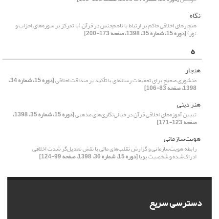
نگاه
هنجارهای اخلاقی حاکم بر ارتباط با ناهم‌‌جنس در قرآن (با تمرکز بر سوره‌‌های احزاب و
نور)
[دوره 15، شماره 35، 1398، صفحه 173-200]
ه
هنجار
منشوری صحیح برای تحقیقات رسانه‌ای با تأکید بر صداقت اخلاقی
[دوره 15، شماره 34،
1398، صفحه 83-106]
هنر دینی
تبیین آموزه‌های اخلاقی قرآن در خیالی‌نگاری‌های مذهبی
[دوره 15، شماره 35، 1398،
صفحه 123-171]
هویت‌سازمانی
رابطه هویت‌سازمانی و گزارش تقلب‌های مالی با نقش تعدیل‌گر شدت اخلاقی
ادراک‌شده و شخصیت پویا
[دوره 15، شماره 36، 1398، صفحه 99-124]
دسترسی سریع