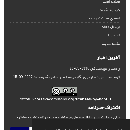
صفحه اصلی
درباره نشریه
اعضای هیات تحریریه
ارسال مقاله
تماس با ما
نقشه سایت
آخرین اخبار
راهنمای نویسندگان
1398-03-23
فونت های مورد نیاز برای نگارش مقاله براساس شیوه نامه
1397-09-15
https://creativecommons.org/licenses/by-nc/4.0/
اشتراک خبرنامه
برای دریافت اخبار و اطلاعیه های مهم نشریه در خبرنامه نشریه مشترک
شوید.
این وب سایت از کوکی ها برای اطمینان از ارائه بهترین