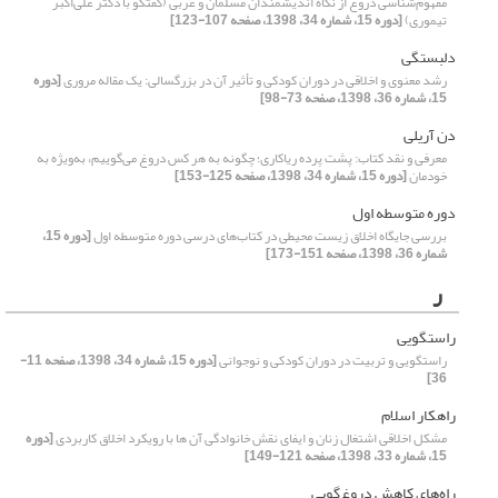
مفهوم‌شناسی دروغ از نگاه اندیشمندان مسلمان و غربی (گفتگو با دکتر علی‌اکبر
تیموری)
[دوره 15، شماره 34، 1398، صفحه 107-123]
دلبستگی
رشد معنوی و اخلاقی در دوران کودکی و تأثیر آن در بزرگسالی: یک مقاله مروری
[دوره
15، شماره 36، 1398، صفحه 73-98]
دن آریلی
معرفی و نقد کتاب: پشت پرده ریاکاری؛ چگونه به هر کس دروغ می‌گوییم، به‌ویژه به
خودمان
[دوره 15، شماره 34، 1398، صفحه 125-153]
دوره متوسطه اول
بررسی جایگاه اخلاق زیست محیطی در کتاب‌های درسی دوره متوسطه اول
[دوره 15،
شماره 36، 1398، صفحه 151-173]
ر
راستگویی
راستگویی و تربیت در دوران کودکی و نوجوانی
[دوره 15، شماره 34، 1398، صفحه 11-
36]
راهکار اسلام
مشکل اخلاقی اشتغال زنان و ایفای نقش خانوادگی آن ها با رویکرد اخلاق کاربردی
[دوره
15، شماره 33، 1398، صفحه 121-149]
راه‌های کاهش دروغ‌گویی