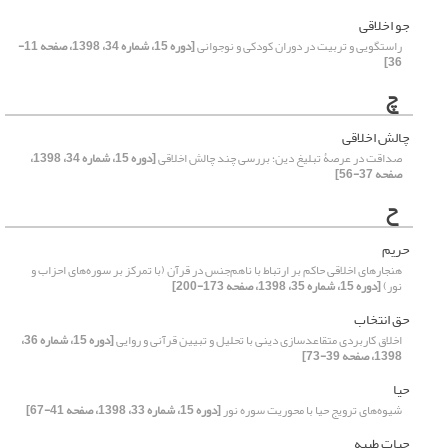
جو اخلاقی
راستگویی و تربیت در دوران کودکی و نوجوانی
[دوره 15، شماره 34، 1398، صفحه 11-
36]
چ
چالش اخلاقی
صداقت در عرصۀ تبلیغ دین؛ بررسی چند چالش اخلاقی
[دوره 15، شماره 34، 1398،
صفحه 37-56]
ح
حریم
هنجارهای اخلاقی حاکم بر ارتباط با ناهم‌‌جنس در قرآن (با تمرکز بر سوره‌‌های احزاب و
نور)
[دوره 15، شماره 35، 1398، صفحه 173-200]
حق انتخاب
اخلاق کاربردی متقاعدسازی دینی با تحلیل و تبیین قرآنی و روایی
[دوره 15، شماره 36،
1398، صفحه 39-73]
حیا
شیوه‌های ترویج حیا با محوریت سوره نور
[دوره 15، شماره 33، 1398، صفحه 41-67]
حیات طیبه