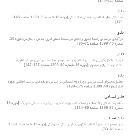
صفحه 117-144]
اخلاق
بایستگی ‏های اخلاقی حرفۀ تهیه کنندگی
[دوره 16، شماره 39، 1399، صفحه 145-
171]
اخلاق
درآمدی بر مبانی رابطۀ حقوق و اخلاق در سنجۀ منطق ‌فازی: تعامل یا تعارض
[دوره 16،
شماره 40، 1399، صفحه 71-96]
اخلاق
فرایند شکل گیری رفتار غیراخلاقی درکسب وکار: مطالعه موردی بر مبنای نظریۀ
داده‌بنیاد در بازار اصفهان
[دوره 16، شماره 40، 1399، صفحه 127-144]
اخلاق
تحلیل محتوای کتب فارسی دورۀ دوم ابتدایی بر اساس مؤلفه‌های تربیت اخلاقی
[دوره
16، شماره 40، 1399، صفحه 175-198]
اخلاق اسلامی
مناسبات اخلاق و اقتصاد در اسلام (تطبیق انتقادی نظریۀ رشد اخلاقی کلبرگ)
[دوره 16،
شماره 37، 1399، صفحه 89-114]
اخلاق اسلامی
سورۀ حجرات (سورۀ اخلاق)؛الگویی برای زندگی خانوادگی
[دوره 16، شماره 38، 1399،
صفحه 61-83]