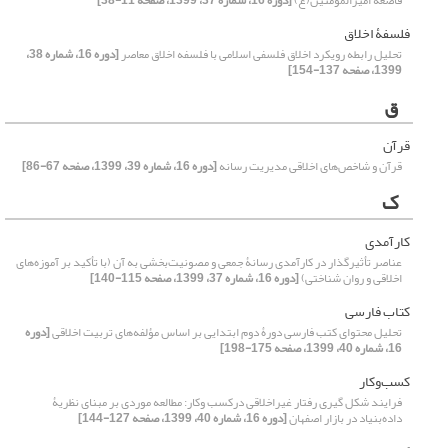
قاصعه امیرالمؤمنین(ع)
[دوره 16، شماره 37، 1399، صفحه 11-38]
فلسفۀ اخلاق
تحلیل رابطه رویکرد اخلاق فلسفی اسلامی با فلسفه اخلاق معاصر
[دوره 16، شماره 38،
1399، صفحه 137-154]
ق
قرآن
قرآن و شاخص‌های اخلاقی مدیریت رسانه
[دوره 16، شماره 39، 1399، صفحه 67-86]
ک
کارآمدی
عناصر تأثیرگذار در کارآمدی رسانۀ جمعی و مصونیت‌بخشی به آن (با تأکید بر آموزه‌های
اخلاقی و روان شناختی)
[دوره 16، شماره 37، 1399، صفحه 115-140]
کتاب فارسی
تحلیل محتوای کتب فارسی دورۀ دوم ابتدایی بر اساس مؤلفه‌های تربیت اخلاقی
[دوره
16، شماره 40، 1399، صفحه 175-198]
کسب‌و‌کار
فرایند شکل گیری رفتار غیراخلاقی درکسب وکار: مطالعه موردی بر مبنای نظریۀ
داده‌بنیاد در بازار اصفهان
[دوره 16، شماره 40، 1399، صفحه 127-144]