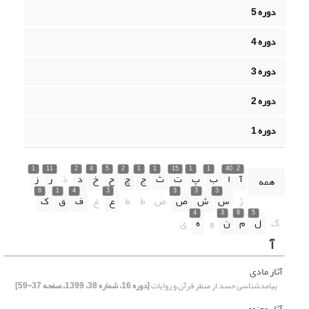
دوره 5
دوره 4
دوره 3
دوره 2
دوره 1
1
11
2
4
5
2
1
1
15
1
1
40
2
آ
ا
ب
پ
ت
ث
ج
چ
ح
خ
د
ذ
ر
ز
همه
6
1
4
3
3
3
3
ژ
س
ش
ص
ض
ط
ظ
ع
غ
ف
ق
ک
4
3
8
5
گ
ل
م
ن
و
ه
ی
آ
آثار مادی
پیامدشناسی حسد از منظر قرآن و روایات
[دوره 16، شماره 38، 1399، صفحه 37-59]
آثار معنوی