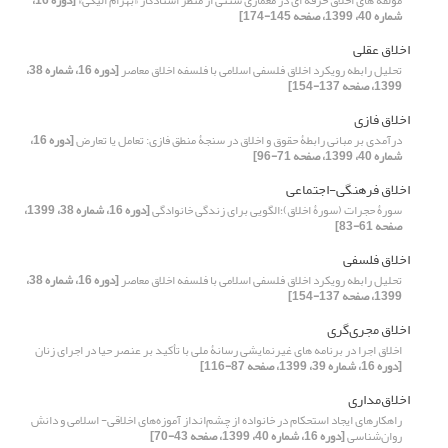
مؤلفه های اخلاق حرفه ای در معماری سنتی از منظر استادکار «بهرام الیکی»
[دوره 16،
شماره 40، 1399، صفحه 145-174]
اخلاق عقلی
تحلیل رابطه رویکرد اخلاق فلسفی اسلامی با فلسفه اخلاق معاصر
[دوره 16، شماره 38،
1399، صفحه 137-154]
اخلاق فازی
درآمدی بر مبانی رابطۀ حقوق و اخلاق در سنجۀ منطق ‌فازی: تعامل یا تعارض
[دوره 16،
شماره 40، 1399، صفحه 71-96]
اخلاق فرهنگی-اجتماعی
سورۀ حجرات (سورۀ اخلاق)؛الگویی برای زندگی خانوادگی
[دوره 16، شماره 38، 1399،
صفحه 61-83]
اخلاق فلسفی
تحلیل رابطه رویکرد اخلاق فلسفی اسلامی با فلسفه اخلاق معاصر
[دوره 16، شماره 38،
1399، صفحه 137-154]
اخلاق مجری‌گری
اخلاق اجرا در برنامه‏ های غیرنمایشی رسانۀ ملی با تأکید بر عنصر حیا در اجرای زنان
[دوره 16، شماره 39، 1399، صفحه 87-116]
اخلاق‌مداری
راهکارهای ایجاد استحکام در خانواده از چشم‌انداز آموزه‌های اخلاقی- اسلامی و دانش
روان‌شناسی
[دوره 16، شماره 40، 1399، صفحه 43-70]