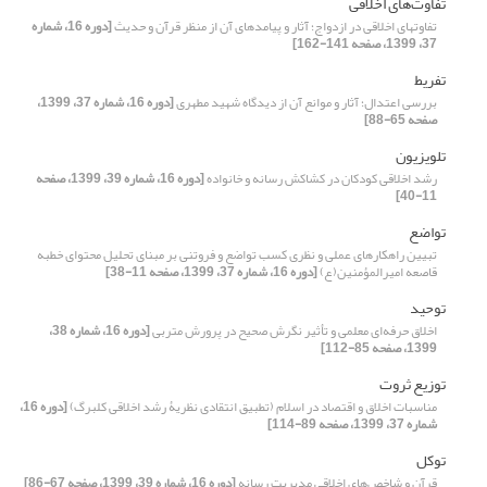
تفاوت‌های اخلاقی
تفاوتهای اخلاقی در ازدواج؛ آثار و پیامدهای آن از منظر قرآن و حدیث
[دوره 16، شماره
37، 1399، صفحه 141-162]
تفریط
بررسی اعتدال؛ آثار و موانع آن از دیدگاه شهید مطهری
[دوره 16، شماره 37، 1399،
صفحه 65-88]
تلویزیون
رشد اخلاقی کودکان در کشاکش رسانه و خانواده
[دوره 16، شماره 39، 1399، صفحه
11-40]
تواضع
تبیین راهکارهای عملی و نظری کسب تواضع و فروتنی بر مبنای تحلیل محتوای خطبه
قاصعه امیرالمؤمنین(ع)
[دوره 16، شماره 37، 1399، صفحه 11-38]
توحید
اخلاق حرفه‌ای معلمی و تأثیر نگرش صحیح در پرورش متربی
[دوره 16، شماره 38،
1399، صفحه 85-112]
توزیع ثروت
مناسبات اخلاق و اقتصاد در اسلام (تطبیق انتقادی نظریۀ رشد اخلاقی کلبرگ)
[دوره 16،
شماره 37، 1399، صفحه 89-114]
توکل
قرآن و شاخص‌های اخلاقی مدیریت رسانه
[دوره 16، شماره 39، 1399، صفحه 67-86]