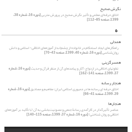
نگرش صحیح
اخلاق حرفه‌ای معلمی و تأثیر نگرش صحیح در پرورش متربی
[دوره 16، شماره 38،
1399، صفحه 85-112]
ه
همدلی
راهکارهای ایجاد استحکام در خانواده از چشم‌انداز آموزه‌های اخلاقی- اسلامی و دانش
روان‌شناسی
[دوره 16، شماره 40، 1399، صفحه 43-70]
همسرگزینی
تفاوتهای اخلاقی در ازدواج؛ آثار و پیامدهای آن از منظر قرآن و حدیث
[دوره 16، شماره
37، 1399، صفحه 141-162]
هنجار رسانه
اخلاق حرفه‏ ای رسانه‏ ها در جمهوری اسلامی ایران؛ مفاهیم و مصادیق
[دوره 16، شماره
39، 1399، صفحه 41-66]
هنجارها
عناصر تأثیرگذار در کارآمدی رسانۀ جمعی و مصونیت‌بخشی به آن (با تأکید بر آموزه‌های
اخلاقی و روان شناختی)
[دوره 16، شماره 37، 1399، صفحه 115-140]