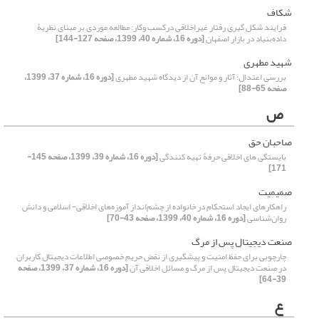
شکاف
فرایند شکل گیری رفتار غیراخلاقی درکسب وکار: مطالعه موردی بر مبنای نظریۀ
داده‌بنیاد در بازار اصفهان
[دوره 16، شماره 40، 1399، صفحه 127-144]
شهید مطهری
بررسی اعتدال؛ آثار و موانع آن از دیدگاه شهید مطهری
[دوره 16، شماره 37، 1399،
صفحه 65-88]
ص
صاحبان حق
بایستگی ‏های اخلاقی حرفۀ تهیه کنندگی
[دوره 16، شماره 39، 1399، صفحه 145-
171]
صمیمیت
راهکارهای ایجاد استحکام در خانواده از چشم‌انداز آموزه‌های اخلاقی- اسلامی و دانش
روان‌شناسی
[دوره 16، شماره 40، 1399، صفحه 43-70]
صنعت دیجیتال پس از مرگ
چارچوبی برای حفظ امنیت و پیشگیری از نقض حریم خصوصی اطلاعات دیجیتال کاربران
در صنعت دیجیتال پس از مرگ و مسائل اخلاقی آن
[دوره 16، شماره 37، 1399، صفحه
39-64]
ع