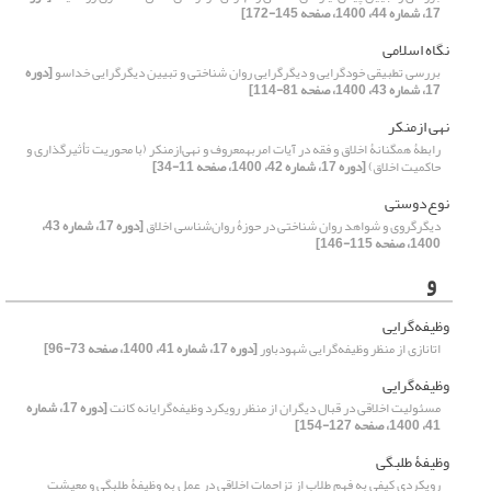
17، شماره 44، 1400، صفحه 145-172]
نگاه اسلامی
بررسی تطبیقی خودگرایی و دیگرگرایی روان شناختی و تبیین دیگرگرایی خداسو
[دوره
17، شماره 43، 1400، صفحه 81-114]
نهی ازمنکر
رابطۀ همگنانۀ اخلاق و فقه در آیات امربهمعروف و نهی‌ازمنکر (با محوریت تأثیرگذاری و
حاکمیت اخلاق)
[دوره 17، شماره 42، 1400، صفحه 11-34]
نوع‌دوستی
دیگرگروی و شواهد روان شناختی در حوزۀ روان‌شناسی اخلاق
[دوره 17، شماره 43،
1400، صفحه 115-146]
و
وظیفه‌گرایی
اتانازی از منظر وظیفه‌گرایی شهودباور
[دوره 17، شماره 41، 1400، صفحه 73-96]
وظیفه‌گرایی
مسئولیت اخلاقی در قبال دیگران از منظر رویکرد وظیفه‌گرایانه کانت
[دوره 17، شماره
41، 1400، صفحه 127-154]
وظیفۀ طلبگی
رویکردی کیفی به فهم طلاب از تزاحمات اخلاقی در عمل به وظیفۀ طلبگی و معیشت