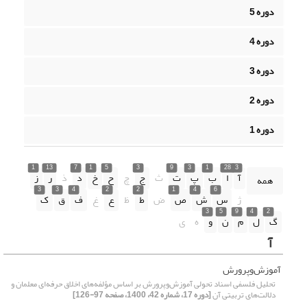
دوره 5
دوره 4
دوره 3
دوره 2
دوره 1
1
13
7
1
5
3
9
3
1
28
3
آ
ا
ب
پ
ت
ث
ج
چ
ح
خ
د
ذ
ر
ز
همه
3
3
4
2
2
1
4
6
ژ
س
ش
ص
ض
ط
ظ
ع
غ
ف
ق
ک
3
5
9
4
2
گ
ل
م
ن
و
ه
ی
آ
آموزش‌وپرورش
تحلیل فلسفی اسناد تحولی آموزش‌وپرورش بر اساس مؤلفه‌های اخلاق حرفه‌ای معلمان و
دلالت‌های تربیتی آن
[دوره 17، شماره 42، 1400، صفحه 97-126]