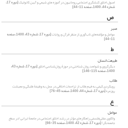
اصول اخلاق کنشگری اجتماعی روحانیون در آموزه های شیعی و آیین کاتولیک
[دوره 17،
شماره 44، 1400، صفحه 11-44]
ص
صبر
عوامل و مؤلفه‌های تاب‌آوری از منظر قرآن و روایات
[دوره 17، شماره 43، 1400، صفحه
11-44]
ط
طبیعت انسان
دیگرگروی و شواهد روان شناختی در حوزۀ روان‌شناسی اخلاق
[دوره 17، شماره 43،
1400، صفحه 115-146]
طلاب
رویکردی کیفی به فهم طلاب از تزاحمات اخلاقی در عمل به وظیفۀ طلبگی و معیشت
روزمره
[دوره 17، شماره 44، 1400، صفحه 45-76]
ع
عوامل
واکاوی عقلی‌فلسفی راهکارهای مؤثر در رشد اخلاق اجتماعی در جامعۀ ایرانی (در سطح
جامعه‌نگر)
[دوره 17، شماره 42، 1400، صفحه 35-66]