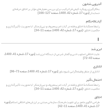
آنتروپی شانون
به‌کارگیری رویکرد کیفی فراترکیب برای بررسی معیارهای مؤثر بر اخلاق حرفه‌ای
حسابدار
[دوره 17، شماره 42، 1400، صفحه 127-166]
آیات‌الاحکام
رابطۀ همگنانۀ اخلاق و فقه در آیات امربهمعروف و نهی‌ازمنکر (با محوریت تأثیرگذاری و
حاکمیت اخلاق)
[دوره 17، شماره 42، 1400، صفحه 11-34]
ا
ابن‌رشد
غایت اخلاقی اسلوب ادبی و گفتار شرعی از دیدگاه ابن‌رشد
[دوره 17، شماره 41، 1400،
صفحه 43-72]
اتانازی
اتانازی از منظر وظیفه‌گرایی شهودباور
[دوره 17، شماره 41، 1400، صفحه 73-96]
احتمال تأثیر
رابطۀ همگنانۀ اخلاق و فقه در آیات امربهمعروف و نهی‌ازمنکر (با محوریت تأثیرگذاری و
حاکمیت اخلاق)
[دوره 17، شماره 42، 1400، صفحه 11-34]
اخلاق
طراحی الگوی جامع برای تقویت فرهنگ ‌سازمانی مبتنی بر ارزش‌های اخلاقی اسلام
[دوره
17، شماره 41، 1400، صفحه 11-42]