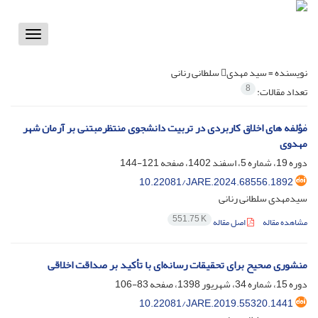
Toggle
vigation
نویسنده =
سید مهدی سلطانی رنانی
8
تعداد مقالات:
مٰؤلفه های اخلاق کاربردی در تربیت دانشجوی منتظرمبتنی بر آرمان شهر
مهدوی
دوره 19، شماره 5، اسفند 1402، صفحه
121-144
10.22081/JARE.2024.68556.1892
سیدمهدی سلطانی رنانی
551.75 K
مشاهده مقاله
اصل مقاله
منشوری صحیح برای تحقیقات رسانه‌ای با تأکید بر صداقت اخلاقی
دوره 15، شماره 34، شهریور 1398، صفحه
83-106
10.22081/JARE.2019.55320.1441