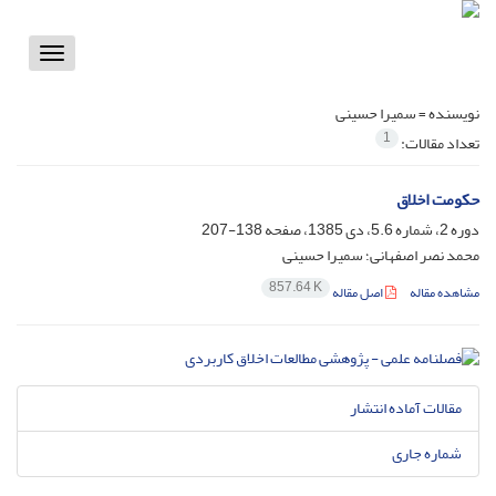
Toggle
vigation
نویسنده =
سمیرا حسینی
1
تعداد مقالات:
حکومت اخلاق
دوره 2، شماره 5.6، دی 1385، صفحه
138-207
محمد نصر اصفهانی؛ سمیرا حسینی
857.64 K
مشاهده مقاله
اصل مقاله
مقالات آماده انتشار
شماره جاری