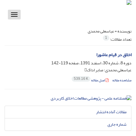
Toggle
vigation
نویسنده =
عباسعلی محمدی
1
تعداد مقالات:
اخلاق در قیام عاشورا
دوره 8، شماره 30، اسفند 1391، صفحه
119-142
عباسعلی محمدی؛ صابر اداک
539.16 K
مشاهده مقاله
اصل مقاله
مقالات آماده انتشار
شماره جاری