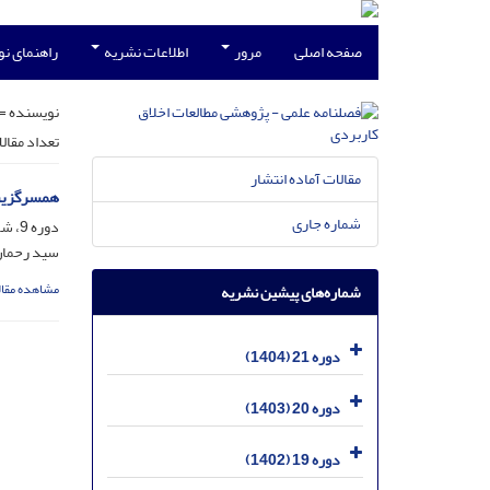
صفحه اصلی
مرور
اطلاعات نشریه
راهنمای ن
نویسنده =
تعداد مقال
مقالات آماده انتشار
همسرگزینی
شماره جاری
دوره 9، شماره 32، شهریور 1392، صفحه
سید رحما
مشاهده مقال
شماره‌های پیشین نشریه
دوره 21 (1404)
دوره 20 (1403)
دوره 19 (1402)