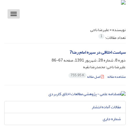
Toggle
vigation
نویسنده =
علیرضا ناجی
1
تعداد مقالات:
سیاست اخلاقی در سیره امام رضا7
دوره 8، شماره 28، شهریور 1391، صفحه
67-86
علیرضا ناجی؛ محمدرضا نقیه
755.95 K
مشاهده مقاله
اصل مقاله
مقالات آماده انتشار
شماره جاری