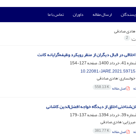
ویسندگان
ارسال مقاله
داوران
تماس با ما
هادی صادقی
2
ات:
خلاقی در قبال دیگران از منظر رویکرد وظیفه‌گرایانه کانت
127-154
10.22081/JARE.2021.59715
خوانساری؛ هادی صادقی
558.13 K
ه
اصل مقاله
ان‌شناختی اخلاق از دیدگاه خواجه افضل‌الدین کاشانی
137-179
میرزایی؛ هادی صادقی
381.77 K
ه
اصل مقاله