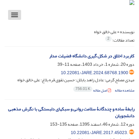
Toggle
vigation
نویسنده =
علی خالق خواه
2
تعداد مقالات:
کاربرد اخلاق در شکل گیری دانشگاه فضیلت مدار
دوره 20، شماره 1، خرداد 1403، صفحه
11-39
10.22081/JARE.2024.68768.1900
مهدی مصلح گرمی؛ عادل زاهد بابلان؛ حسین تقوی قره بلاغ؛ علی خالق خواه
756.01 K
مشاهده مقاله
اصل مقاله
رابطۀ ساده و چندگانۀ سلامت روانی و سبکهای دلبستگی با نگرش مذهبی
دانشجویان
دوره 12، شماره 46، اسفند 1395، صفحه
135-153
10.22081/JARE.2017.45023.