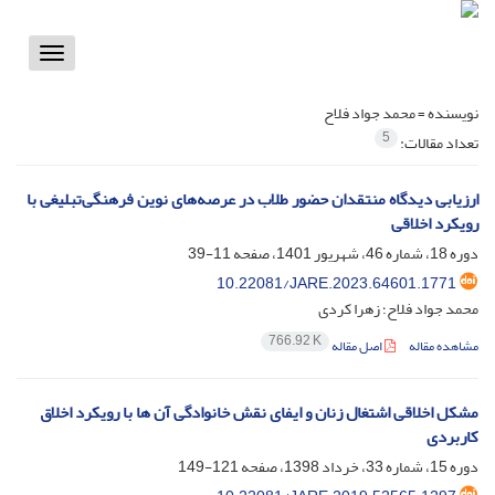
Toggle
vigation
نویسنده =
محمد جواد فلاح
5
تعداد مقالات:
ارزیابی دیدگاه منتقدان حضور طلاب در عرصه‌های نوین فرهنگی‌تبلیغی با
رویکرد اخلاقی
دوره 18، شماره 46، شهریور 1401، صفحه
11-39
10.22081/JARE.2023.64601.1771
محمد جواد فلاح؛ زهرا کردی
766.92 K
مشاهده مقاله
اصل مقاله
مشکل اخلاقی اشتغال زنان و ایفای نقش خانوادگی آن ها با رویکرد اخلاق
کاربردی
دوره 15، شماره 33، خرداد 1398، صفحه
121-149