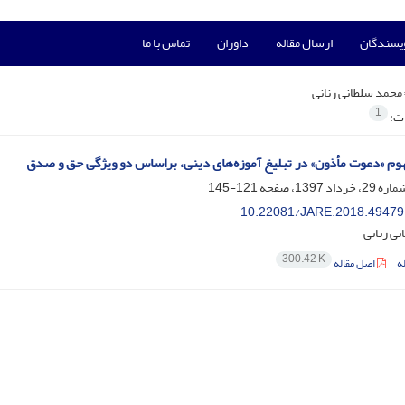
ویسندگان
ارسال مقاله
داوران
تماس با ما
محمد سلطانی رنانی
1
ات:
وم «دعوت مأذون» در تبلیغ آموزه‌های دینی، براساس دو ویژگی حق و صدق
121-145
10.22081/JARE.2018.49479
ی رنانی
300.42 K
ه
اصل مقاله