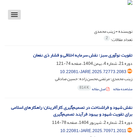
Toggle
vigation
نویسنده =
زینب محمدی
2
تعداد مقالات:
تقویت نوآوری سبز: نقش سرمایه اخلاقی و فشار ذی نفعان
دوره 21، شماره 4، بهمن 1404، صفحه
74-121
10.22081/JARE.2025.72773.2083
زینب محمدی؛ مرتضی محسن زاده؛ حسین صادقی
814 K
مشاهده مقاله
اصل مقاله
نقش شهود و فراشناخت در تصمیم‌گیری کارآفرینان: راهکارهای اسلامی
برای تقویت شهود و بهبود فرآیند تصمیم‌گیری
دوره 21، شماره 2، شهریور 1404، صفحه
78-114
10.22081/JARE.2025.70971.2011