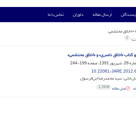
ویسندگان
ارسال مقاله
داوران
تماس با ما
 =
اخلاق محتشمی
1
ات:
 کتاب «اخلاق ناصری» و «اخلاق محتشمی»
199-244
10.22081/JARE.2012.
ان‌خانی؛ سید محمدرضا ابن‌الرسول
1.39 M
ه
اصل مقاله