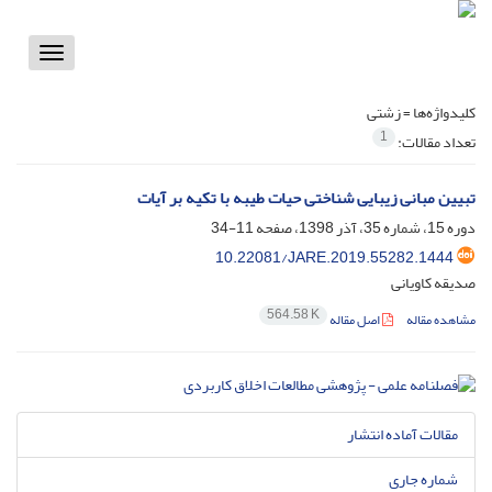
Toggle
vigation
کلیدواژه‌ها =
زشتی
1
تعداد مقالات:
تبیین مبانی زیبایی شناختی حیات طیبه با تکیه بر آیات
دوره 15، شماره 35، آذر 1398، صفحه
11-34
10.22081/JARE.2019.55282.1444
صدیقه کاویانی
564.58 K
مشاهده مقاله
اصل مقاله
مقالات آماده انتشار
شماره جاری