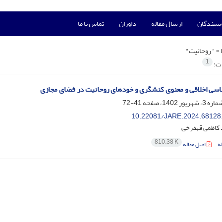
ویسندگان
ارسال مقاله
داوران
تماس با ما
 =
" روحانیت"
1
ات:
سی اخلاقی و معنوی کنشگری و خودهای روحانیت در فضای مجازی
41-72
10.22081/JARE.2024.68128
کاظمی قهفرخی
810.38 K
ه
اصل مقاله