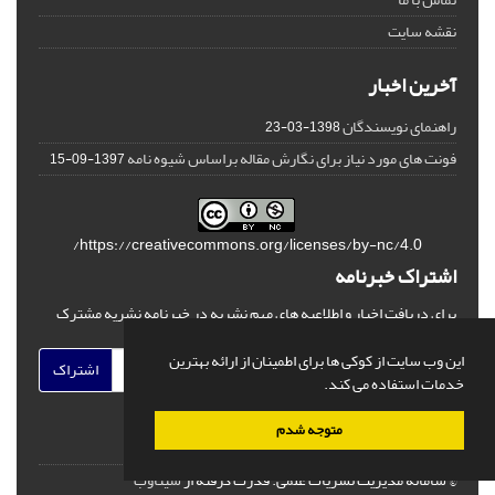
نقشه سایت
آخرین اخبار
راهنمای نویسندگان
1398-03-23
فونت های مورد نیاز برای نگارش مقاله براساس شیوه نامه
1397-09-15
https://creativecommons.org/licenses/by-nc/4.0/
اشتراک خبرنامه
برای دریافت اخبار و اطلاعیه های مهم نشریه در خبرنامه نشریه مشترک
شوید.
این وب سایت از کوکی ها برای اطمینان از ارائه بهترین
اشتراک
خدمات استفاده می کند.
متوجه شدم
© سامانه مدیریت نشریات علمی.
قدرت گرفته از
سیناوب