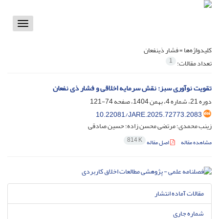
Toggle
vigation
کلیدواژه‌ها =
فشار ذینفعان
1
تعداد مقالات:
تقویت نوآوری سبز: نقش سرمایه اخلاقی و فشار ذی نفعان
دوره 21، شماره 4، بهمن 1404، صفحه
74-121
10.22081/JARE.2025.72773.2083
زینب محمدی؛ مرتضی محسن زاده؛ حسین صادقی
814 K
مشاهده مقاله
اصل مقاله
مقالات آماده انتشار
شماره جاری