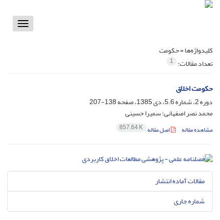
Toggle
vigation
کلیدواژه‌ها =
حکومت
1
تعداد مقالات:
حکومت اخلاق
دوره 2، شماره 5.6، دی 1385، صفحه
138-207
محمد نصر اصفهانی؛ سمیرا حسینی
857.64 K
مشاهده مقاله
اصل مقاله
مقالات آماده انتشار
شماره جاری